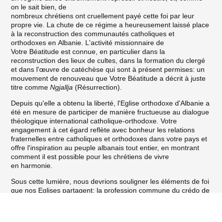
on le sait bien, de
nombreux chrétiens ont cruellement payé cette foi par leur
propre vie. La chute de ce régime a heureusement laissé place
à la reconstruction des communautés catholiques et
orthodoxes en Albanie. L'activité missionnaire de
Votre Béatitude est connue, en particulier dans la
reconstruction des lieux de cultes, dans la formation du clergé
et dans l'œuvre de catéchèse qui sont à présent permises: un
mouvement de renouveau que Votre Béatitude a décrit à juste
titre comme
Ngjallja
(Résurrection).
Depuis qu'elle a obtenu la liberté, l'Eglise orthodoxe d'Albanie a
été en mesure de participer de manière fructueuse au dialogue
théologique international catholique-orthodoxe. Votre
engagement à cet égard reflète avec bonheur les relations
fraternelles entre catholiques et orthodoxes dans votre pays et
offre l'inspiration au peuple albanais tout entier, en montrant
comment il est possible pour les chrétiens de vivre
en harmonie.
Sous cette lumière, nous devrions souligner les éléments de foi
que nos Eglises partagent: la profession commune du crédo de
Nicée-Constantinople; le baptême commun pour la rémission
Benedict XVI – Anastasios of Albania
des péchés et pour nous incorporer dans le Christ et dans
l'Eglise; l'héritage des premiers Conciles œcuméniques; la