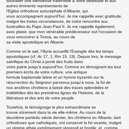
souhaiter une bienvenue fraternelle à Votre Béatitude et aux
autres éminents représentants de
l'Eglise orthodoxe autocéphale d'Albanie, qui
vous accompagnent aujourd'hui. Je me rappelle avec gratitude,
malgré les tristes circonstances, de notre rencontre aux
funérailles du Pape Jean-Paul II. Je me rappelle également,
avec plaisir, que mon vénérable prédécesseur eut l'occasion de
vous rencontrer à Tirana, au cours de
sa visite apostolique en Albanie.
Comme on le sait, l'Illyrie accueillit l'Evangile dès les temps
apostoliques (cf.
Ac
17, 1;
Rm
15, 19). Depuis lors, le message
salvifique du Christ a porté des fruits dans
votre patrie jusqu'à aujourd'hui. Comme en témoignent les tout
premiers écrits de votre culture, une antique
formule baptismale latine et un hymne byzantin sur la
résurrection du Seigneur parvenus jusqu'à nous, la foi de
nos ancêtres chrétiens a laissé des traces splendides et
indélébiles dès les premières lignes de l'histoire, de la
littérature et des arts de votre peuple.
Toutefois, le témoignage le plus extraordinaire se
trouve sûrement dans la vie elle-même. Au cours de la
deuxième partiedu siècle dernier, les chrétiens en Albanie, tant
orthodoxes que catholiques, ont conservé la foi vivante, malgré
un régime athée extrêmement répressif et hostile; et, comme