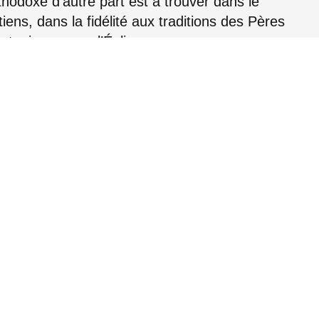
rthodoxe d’autre part est à trouver dans le
iens, dans la fidélité aux traditions des Pères
e toujours avec l’Église.
de la charité qui doit être à la base de toutes
urs Églises doit être enraciné dans une fidélité
 dans un respect mutuel de leurs propres
les liens de charité, de communion et activité
t est à promouvoir; ce qui peut nuire à cette
 à éliminer avec la grâce de Dieu et la force
que Athénagoras I sont convaincus que le
it porter des fruits de collaboration
une au niveau pastoral, social et intellectuel,
s et des autres à leurs propres Églises. Ils
ofonds puissent se faire entre pasteurs