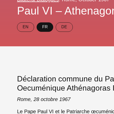
Paul VI – Athenago
EN
FR
DE
Déclaration commune du Pap
Oecuménique Athénagoras 
Rome, 28 octobre 1967
Le Pape Paul VI et le Patriarche œcuméniq