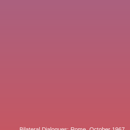
Bilateral Dialogues
: Rome, October 1967