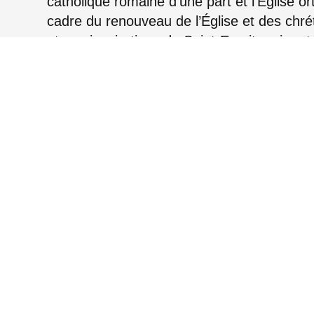
catholique romaine d’une part et l’Église o
cadre du renouveau de l’Église et des chrét
et aux inspirations du Saint-Esprit, qui rest
Paul VI – Athenagoras
Ils reconnaissent que le véritable dialogue 
leurs relations entre eux-mêmes et entre le
totale à l’unique Seigneur Jésus-Christ et
traditions. Tout élément qui peut renforcer 
commune est une cause de joie spirituelle e
charité, communion et activité commune est
créatrice de l’Esprit-Saint.
Le Pape Paul VI et le Patriarche œcuméni
dialogue de la charité entre leurs Églises do
désintéressée sur le plan d’une action comm
dans un respect mutuel de la fidélité des un
souhaitent que des contacts réguliers et pr