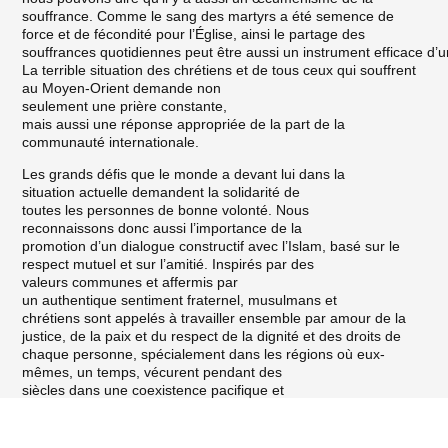
souffrance. Comme le sang des martyrs a été semence de
force et de fécondité pour l’Église, ainsi le partage des
souffrances quotidiennes peut être aussi un instrument efficace d’u
La terrible situation des chrétiens et de tous ceux qui souffrent
au Moyen-Orient demande non
seulement une prière constante,
mais aussi une réponse appropriée de la part de la
communauté internationale.
Les grands défis que le monde a devant lui dans la
situation actuelle demandent la solidarité de
toutes les personnes de bonne volonté. Nous
reconnaissons donc aussi l’importance de la
promotion d’un dialogue constructif avec l’Islam, basé sur le
respect mutuel et sur l’amitié. Inspirés par des
valeurs communes et affermis par
un authentique sentiment fraternel, musulmans et
chrétiens sont appelés à travailler ensemble par amour de la
justice, de la paix et du respect de la dignité et des droits de
chaque personne, spécialement dans les régions où eux-
mêmes, un temps, vécurent pendant des
siècles dans une coexistence pacifique et
maintenant souffrent ensemble tragiquement des horreurs de
Francis – Bartholomaios
la guerre. De plus, comme leaders chrétiens,
nous exhortons tous les leaders religieux à poursuivre et à