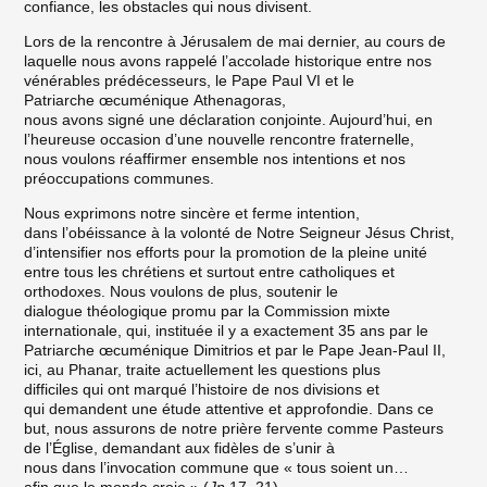
confiance, les obstacles qui nous divisent.
Lors de la rencontre à Jérusalem de mai dernier, au cours de
laquelle nous avons rappelé l’accolade historique entre nos
vénérables prédécesseurs, le Pape Paul VI et le
Patriarche œcuménique Athenagoras,
nous avons signé une déclaration conjointe. Aujourd’hui, en
l’heureuse occasion d’une nouvelle rencontre fraternelle,
nous voulons réaffirmer ensemble nos intentions et nos
préoccupations communes.
Nous exprimons notre sincère et ferme intention,
dans l’obéissance à la volonté de Notre Seigneur Jésus Christ,
d’intensifier nos efforts pour la promotion de la pleine unité
entre tous les chrétiens et surtout entre catholiques et
orthodoxes. Nous voulons de plus, soutenir le
dialogue théologique promu par la Commission mixte
internationale, qui, instituée il y a exactement 35 ans par le
Patriarche œcuménique Dimitrios et par le Pape Jean-Paul II,
ici, au Phanar, traite actuellement les questions plus
difficiles qui ont marqué l’histoire de nos divisions et
qui demandent une étude attentive et approfondie. Dans ce
but, nous assurons de notre prière fervente comme Pasteurs
de l’Église, demandant aux fidèles de s’unir à
nous dans l’invocation commune que « tous soient un…