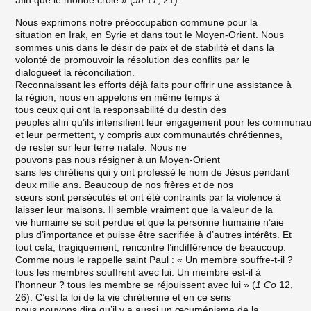
afin que le monde croie » (
Jn
17, 21).
Nous exprimons notre préoccupation commune pour la
situation en Irak, en Syrie et dans tout le Moyen-Orient. Nous
sommes unis dans le désir de paix et de stabilité et dans la
volonté de promouvoir la résolution des conflits par le
dialogueet la réconciliation.
Reconnaissant les efforts déjà faits pour offrir une assistance à
la région, nous en appelons en même temps à
tous ceux qui ont la responsabilité du destin des
peuples afin qu’ils intensifient leur engagement pour les communau
et leur permettent, y compris aux communautés chrétiennes,
de rester sur leur terre natale. Nous ne
pouvons pas nous résigner à un Moyen-Orient
sans les chrétiens qui y ont professé le nom de Jésus pendant
deux mille ans. Beaucoup de nos frères et de nos
sœurs sont persécutés et ont été contraints par la violence à
laisser leur maisons. Il semble vraiment que la valeur de la
vie humaine se soit perdue et que la personne humaine n’aie
plus d’importance et puisse être sacrifiée à d’autres intérêts. Et
tout cela, tragiquement, rencontre l’indifférence de beaucoup.
Comme nous le rappelle saint Paul : « Un membre souffre-t-il ?
tous les membres souffrent avec lui. Un membre est-il à
l’honneur ? tous les membre se réjouissent avec lui » (
1 Co
12,
26). C’est la loi de la vie chrétienne et en ce sens
nous pouvons dire qu’il y a aussi un œcuménisme de la