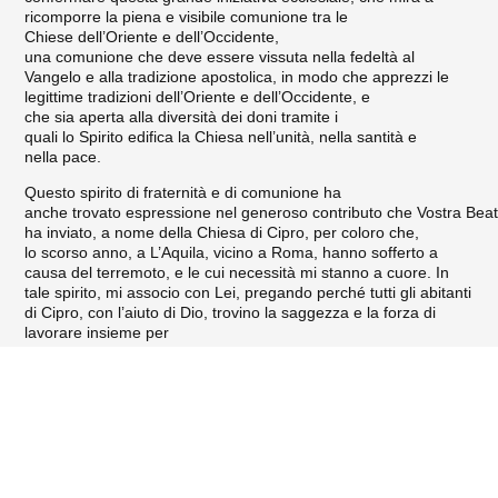
ricomporre la piena e visibile comunione tra le
Chiese dell’Oriente e dell’Occidente,
una comunione che deve essere vissuta nella fedeltà al
Vangelo e alla tradizione apostolica, in modo che apprezzi le
legittime tradizioni dell’Oriente e dell’Occidente, e
che sia aperta alla diversità dei doni tramite i
quali lo Spirito edifica la Chiesa nell’unità, nella santità e
nella pace.
Questo spirito di fraternità e di comunione ha
anche trovato espressione nel generoso contributo che Vostra Beat
ha inviato, a nome della Chiesa di Cipro, per coloro che,
lo scorso anno, a L’Aquila, vicino a Roma, hanno sofferto a
causa del terremoto, e le cui necessità mi stanno a cuore. In
tale spirito, mi associo con Lei, pregando perché tutti gli abitanti
di Cipro, con l’aiuto di Dio, trovino la saggezza e la forza di
lavorare insieme per
una giusta soluzione dei problemi cheancora sono da risolvere,
Benedict XVI – Chrysostomos II of Cyprus
impegnandosi per la pace e la riconciliazione e costruendo per
le generazioni future una società che si distingua per
il rispetto dei diritti di tutti, inclusi i diritti inalienabili alla libertà di
coscienza e alla libertà di culto.
Cipro è tradizionalmente considerata parte della Terra Santa, e
la situazione di continuo conflitto nel Medio