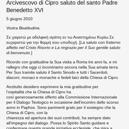
Arcivescovo di Cipro saluto del santo Padre
Benedetto XVI
5 giugno 2010
Vostra Beatitudine,
Σε χαιρετώ με αδελφική αγάπη εν τω Αναστημένω Κυρίω.Σε
ευχαριστώ για την θερμή σου υποδοχή. [
La saluto con fraterno
affetto nel Cristo Risorto e La ringrazio per il Suo gentile saluto
di benvenuto
.]
Ricordo con gratitudine la Sua visita a Roma tre anni fa, e mi
rallegro che oggi ci incontriamo ancora nella Sua amata terra.
Per Suo tramite saluto il Santo Sinodo e tutti i Sacerdoti,
diaconi, monaci e monache e fedeli laici della Chiesa di Cipro.
Anzitutto desidero esprimere la mia gratitudine per
l’ospitalità che la Chiesa di Cipro ha
così generosamente offerto alla Commissione Internazionale
per il Dialogo Teologico in occasione dell’incontro dello scorso
anno in Paphos. Sono parimenti grato per il sostegno che la
Chiesa di Cipro, con la
chiarezza ed apertura dei suoi contributi, ha sempre dato
all’impegno del dialogo. Possa lo Spirito Santo guidare e
confermare questa grande iniziativa ecclesiale, che mira a