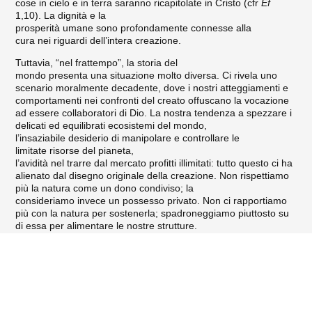
cose in cielo e in terra saranno ricapitolate in Cristo (cfr
Ef
1,10). La dignità e la
prosperità umane sono profondamente connesse alla
cura nei riguardi dell’intera creazione.
Tuttavia, “nel frattempo”, la storia del
mondo presenta una situazione molto diversa. Ci rivela uno
scenario moralmente decadente, dove i nostri atteggiamenti e
comportamenti nei confronti del creato offuscano la vocazione
ad essere collaboratori di Dio. La nostra tendenza a spezzare i
delicati ed equilibrati ecosistemi del mondo,
l’insaziabile desiderio di manipolare e controllare le
limitate risorse del pianeta,
l’avidità nel trarre dal mercato profitti illimitati: tutto questo ci ha
alienato dal disegno originale della creazione. Non rispettiamo
più la natura come un dono condiviso; la
consideriamo invece un possesso privato. Non ci rapportiamo
più con la natura per sostenerla; spadroneggiamo piuttosto su
di essa per alimentare le nostre strutture.
Francis – Bartholomaios
Le conseguenze di questa visione del
mondo alternativa sono tragiche e durevoli. L’ambiente umano
e quello naturale si stanno deteriorando insieme, e
tale deterioramento del pianeta grava sulle persone più
vulnerabili. L’impatto dei cambiamenti climatici si ripercuote,
innanzitutto, su quanti vivono poveramente in ogni angolo del