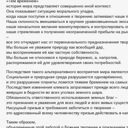
«Тем временем»
история мира представляет совершенно иной контекст.
Она показывает ситуацию морального упадка,
когда наши поступки и отношение к творению затмевают наше п
Наша склонность вмешиваться в хрупкие уравновешенные экос
наше ненасытное желание манипулировать и контролировать о
наше стремление к получению неограниченной прибыли на ры
–
все это отчуждает нас от первоначального предназначения тво
Мы больше не уважаем природу как всеобщий дар,
мы воспринимаем её как частную собственность.
Мы больше не относимся к природе бережно, а, напротив,
распоряжаемся ей для удовлетворения своих потребностей.
Последствия такого альтернативного восприятия мира являютс
Социальная и природная среда разрушаются одноврéменно,
и это разрушение планеты ложится тяжким бременем на самых
Последствия изменения климата затрагивают прежде всего люд
живущих в бедности во всех уголках земного шара.
Обязанность ответственного использования земных благ –
это признание и уважение для всех людей и всех живых сущест
Насущный призыв и требования заботиться о творении –
это адресованный всему человечеству призыв действовать в на
Таким образом,
объединенные этой заботой о Божьем творении и признанием т