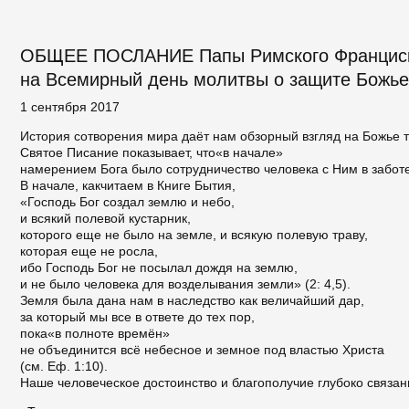
ОБЩЕЕ ПОСЛАНИЕ Папы Римского Франциска
на Всемирный день молитвы о защите Божье
1 сентября 2017
История сотворения мира даёт нам обзорный взгляд на Божье 
Святое Писание показывает, что«в начале»
намерением Бога было сотрудничество человека с Ним в забот
В начале, какчитаем в Книге Бытия,
«Господь Бог создал землю и небо,
и всякий полевой кустарник,
которого еще не было на земле, и всякую полевую траву,
которая еще не росла,
ибо Господь Бог не посылал дождя на землю,
и не было человека для возделывания земли» (2: 4,5).
Земля была дана нам в наследство как величайший дар,
за который мы все в ответе до тех пор,
пока«в полноте времён»
не объединится всё небесное и земное под властью Христа
(см. Еф. 1:10).
Наше человеческое достоинство и благополучие глубоко связан