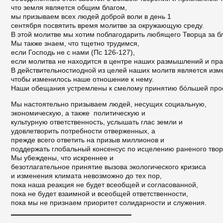
что земля является общим благом,
мы призываем всех людей доброй воли в день 1
сентября посвятить время молитве за окружающую среду.
В этой молитве мы хотим поблагодарить любящего Творца за бл
Мы также знаем, что тщетно трудимся,
если Господь не с нами (Пс 126-127),
если молитва не находится в центре наших размышлений и пр
В действительностиoдной из целей наших молитв является изм
чтобы изменилось наше отношение к нему.
Наши обещания устремлены к смелому принятию бóльшей прос
Мы настоятельно призываем людей, несущих социальную,
экономическую, а также политическую и
культурную ответственность, услышать глас земли и
удовлетворить потребности отверженных, а
прежде всего ответить на призыв миллионов и
поддержать глобальный консенсус по исцелению раненого твор
Мы убеждены, что искреннее и
безотлагательное принятие вызова экологического кризиса
и изменения климата невозможно до тех пор,
пока наша реакция не будет всеобщей и согласованной,
пока не будет взаимной и всеобщей ответственности,
пока мы не признаем приоритет солидарности и служения.