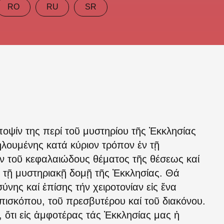
RO
RU
SR
οψίν της περί τοῦ μυστηρίου τῆς Ἐκκλησίας
ηλουμένης κατά κύριον τρόπον ἐν τῇ
ν τοῦ κεφαλαιώδους θέματος τῆς θέσεως καί
ν τῇ μυστηριακῇ δομῇ τῆς Ἐκκλησίας. Θά
ύνης καί ἐπίσης τήν χειροτονίαν εἰς ἕνα
ἐπισκόπου, τοῦ πρεσβυτέρου καί τοῦ διακόνου.
, ὅτι εἰς ἀμφοτέρας τάς Ἐκκλησίας μας ἡ