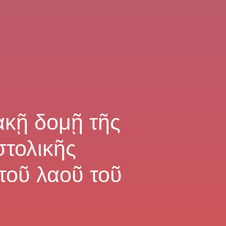
ακῇ δομῇ τῆς
στολικῆς
 τοῦ λαοῦ τοῦ