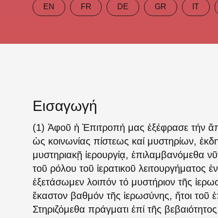
EN
FR
DE
GR
IT
Εισαγωγή
(1) Ἀφοῦ ἡ Ἐπιτροπή μας ἐξέφρασε τήν ἄπ
ὡς κοινωνίας πίστεως καί μυστηρίων, ἐκδ
μυστηριακῇ ἱερουργίᾳ, ἐπιλαμβανόμεθα νῦ
τοῦ ρόλου τοῦ ἱερατικοῦ λειτουργήματος ἐ
ἐξετάσωμεν λοιπόν τό μυστήριον τῆς ἱερωσ
ἕκαστον βαθμόν τῆς ἱερωσύνης, ἤτοι τοῦ 
Στηριζόμεθα πράγματι ἐπί τῆς βεβαιότητος