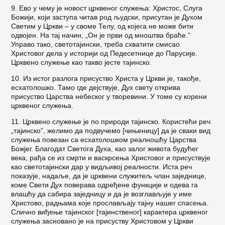
9. Ево у чему је новост црквеног служења: Хри­стос, Слуга
Божији, који заступа читав род људски, присутан је Духом
Светим у Цркви – у своме Телу, од којега не може бити
одвојен. На тај начин, „Он је први од мноштва браће.”
Управо тако, светотајински, треба схватити смисао
Христовог дела у историји од Педесетнице до Парусије.
Црквено служење као такво јесте тајинско.
10. Из истог разлога присуство Христа у Цркви је, такође,
есхатолошко. Тамо где дејствује, Дух свету открива
присуство Царства небеског у творевини. У томе су корени
црквеног служења.
11. Црквено служење је по природи тајинско. Користећи реч
„тајинско”, желимо да подвучемо [чињеницу] да је сваки вид
служења повезан са есхатолошком реалношћу Царства
Божјег. Благо­дат Светога Духа, као залог живота будућег
века, рађа се из смрти и васкрсења Христовог и прису­ствује
као светотајински дар у видљивој реално­сти. Иста реч
показује, надаље, да је црквени слу­житељ члан заједнице,
коме Свети Дух повера­ва одређене функције и одева га
влашћу да саби­ра заједницу и да је возглављује у име
Христово, радњама које прослављају тајну нашег спасења.
Слично виђење тајинског [тајинственог] карактера црквеног
служења засновано је на присуству Хри­стовом у Цркви