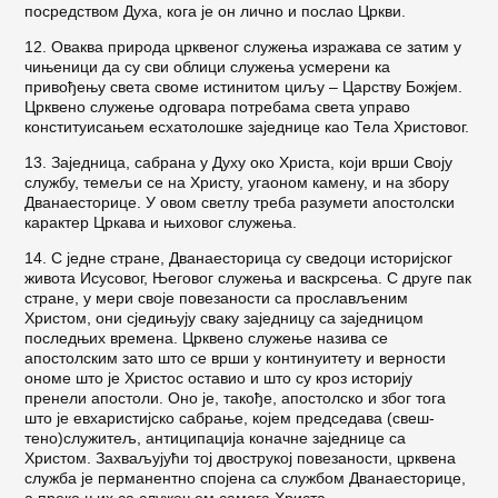
посредством Духа, кога је он лич­но и послао Цркви.
12. Оваква природа црквеног служења изражава се затим у
чињеници да су сви облици служења ус­мерени ка
привођењу света своме истинитом циљу – Царству Божјем.
Црквено служење одговара по­требама света управо
конституисањем есхатолош­ке заједнице као Тела Христовог.
13. Заједница, сабрана у Духу око Христа, који врши Своју
службу, темељи се на Христу, угаоном камену, и на збору
Дванаесторице. У овом свет­лу треба разумети апостолски
карактер Цркава и њиховог служења.
14. С једне стране, Дванаесторица су сведоци историјског
живота Исусовог, Његовог служења и васкрсења. С друге пак
стране, у мери своје пове­заности са прослављеним
Христом, они сједињују сваку заједницу са заједницом
последњих времена. Црквено служење назива се
апостолским зато што се врши у континуитету и верности
ономе што је Христос оставио и што су кроз историју
пренели апостоли. Оно је, такође, апостолско и због тога
што је евхаристијско сабрање, којем председава (свеш­
тено)служитељ, антиципација коначне заједнице са
Христом. Захваљујући тој двострукој повеза­ности, црквена
служба је перманентно спојена са службом Дванаесторице,