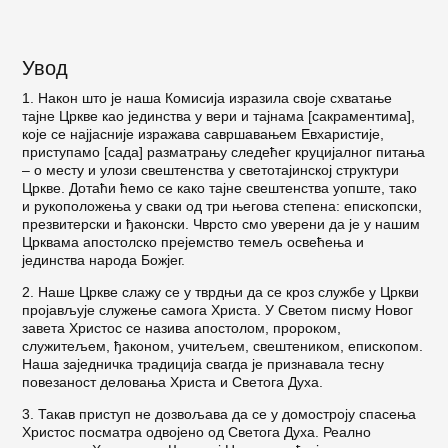
Увод
1. Након што је наша Комисија изразила своје схватање
тајне Цркве као јединства у вери и тај­нама [сакраментима],
које се најјасније изража­ва савршавањем Евхаристије,
приступамо [сада] разматрању следећег круцијалног питања
– о ме­сту и улози свештенства у светотајинској структури
Црквe. Дотаћи ћемо се како тајне свештенства уоп­ште, тако
и рукоположења у сваки од три његова сте­пена: епископски,
презвитерски и ђаконски. Чврсто смо уверени да је у нашим
Црквама апостолско прејемство темељ освећења и
јединства народа Божјег.
2. Наше Цркве слажу се у тврдњи да се кроз служ­бе у Цркви
пројављује служење самога Христа. У Светом писму Новог
завета Христос се назива апо­столом, пророком,
служитељем, ђаконом, учитељем, свештеником, епископом.
Наша заједничка тради­ција свагда је признавала тесну
повезаност деловања Христа и Светога Духа.
3. Такав приступ не дозвољава да се у домостроју спасења
Христос посматра одвојено од Светога Духа. Реално