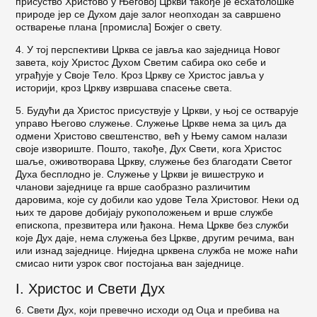
присуство Христово у Његовој Цркви такође је есхатолошке
природе јер се Духом даје залог не­опходан за савршено
остварење плана [промисла] Божјег о свету.
4. У тој перспективи Црква се јавља као заједница Новог
завета, коју Христос Духом Светим саби­ра око себе и
уграђује у Своје Тело. Кроз Цркву се Христос јавља у
историји, кроз Цркву извршава спасење света.
5. Будући да Христос присуствује у Цркви, у њој се остварује
управо Његово служење. Служење Цркве нема за циљ да
одмени Христово свештенство, већ у Њему самом налази
своје извориште. Пошто, такође, Дух Свети, кога Христос
шаље, оживотво­рава Цркву, служење без благодати Светог
Духа бесплодно је. Служење у Цркви је вишеструко и
чланови заједнице га врше саобразно различитим
даровима, које су добили као удове Тела Христовог. Неки од
њих те дарове добијају рукоположењем и врше службе
епископа, презвитера или ђакона. Нема Цркве без служби
које Дух даје, нема служења без Цркве, другим речима, ван
или изнад заједнице. Ниједна црквена служба не може наћи
смисао нити узрок свог постојања ван заједнице.
I. Христос и Свети Дух
6. Свети Дух, који превечно исходи од Оца и пребива на