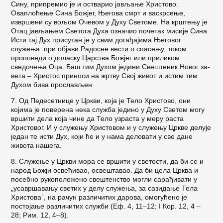
Сину, припремио је и остварио јављање Христово.
Оваплоћење Сина Божјег, Његова смрт и васкрсење,
извршени су вољом Очевом у Духу Све­томе. На крштењу је
Отац јављањем Светога Духа означио почетак мисије Сина.
Исти тај Дух при­сутан је у свим догађајима Његовог
служења: при објави Радосне вести о спасењу, током
проповеди о доласку Царства Божјег или приликом
сведочења Оца. Баш тим Духом једини Свештеник Новог за­
вета – Христос приноси на жртву Свој живот и ис­тим тим
Духом бива прослављен.
7. Од Педесетнице у Цркви, која је Тело Христово, они
којима је поверена нека служба једино у Духу Светом могу
вршити дела која чине да Тело узраста у меру раста
Христовог. И у служењу Христовом и у служењу Цркве делује
један те исти Дух, који ће и у нама деловати у све дане
живота нашега.
8. Служење у Цркви мора се вршити у светости, да би се и
народ Божји освећивао, освештавао. Да би цела Црква и
посебно рукоположено свештен­ство могли сарађивати у
„усавршавању светих у делу служења, за сазидање Тела
Христова”, на рачун раз­личитих дарова, омогућено је
постојање различитих служби (Еф. 4, 11–12; I Кор. 12, 4 –
28; Рим. 12, 4–8).