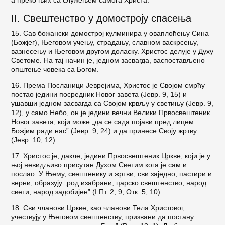
а преко њих са служењем самога Христа.
II. Свештенство у домостроју спасења
15. Сав божански домострој кулминира у ова­плоћењу Сина
(Божјег), Његовом учењу, страдању, славном васкрсењу,
вазнесењу и Његовом другом доласку. Христос делује у Духу
Светоме. На тај на­чин је, једном засвагда, васпостављено
општење човека са Богом.
16. Према Посланици Јеврејима, Христос је Сво­јом смрћу
постао једини посредник Новог завета (Јевр. 9, 15) и
ушавши једном засвагда са Својом крвљу у светињу (Јевр. 9,
12), у само Небо, он је једини вечни Велики Првосвештеник
Новог завета, који може „да се сада појави пред лицем
Божјим ради нас” (Јевр. 9, 24) и да принесе Своју жртву
(Јевр. 10, 12).
17. Христос је, дакле, једини Првосвештеник Цркве, који је у
њој невидљиво присутан Духом Светим кога је сам и
послао. У Њему, свештенику и жртви, сви заједно, пастири и
верни, образују „род изабрани, царско свештенство, народ
свети, народ задобијен” (I Пт. 2, 9; Отк. 5, 10).
18. Сви чланови Цркве, као чланови Тела Христо­вог,
учествују у Његовом свештенству, призвани да постану