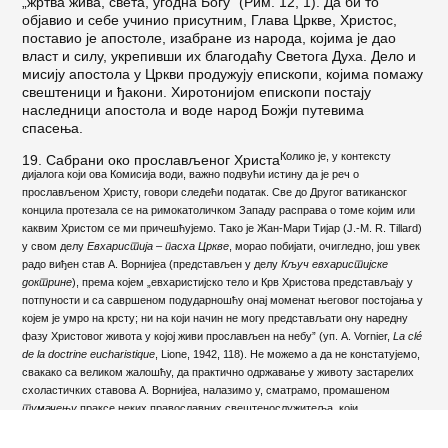
„жртва жива, света, угодна Богу” (Рим. 12, 1). Да би то
објавио и себе учинио присутним, Глава Цркве, Христос,
поставио је апостоле, изабране из народа, којима је дао
власт и силу, укрепивши их благодаћу Светога Духа. Дело и
мисију апостола у Цркви продужују епископи, којима помажу
свеш­теници и ђакони. Хиротонијом епископи постају
наследници апостола и воде народ Божји путеви­ма
спасења.
Коликo је, у контексту
19. Сабрани око прослављеног Христа
дијалога који ова Комисија води, важно подвући истину да је реч о
прослављеном Христу, говори следећи податак. Све до Другог ватиканског
кон­цила протезала се на римокатоличком Западу расправа о томе којим или
каквим Христом се ми причешћујемо. Тако је Жан-Мари Тијар (J.-M. R. Tillard)
у свом делу
Евхаристија – пасха Цркве
, морао побијати, очиглед­но, још увек
радо виђен став А. Ворнијеа (представљен у делу
Кључ евхаристијске
доктрине
), према којем „евха­ристијско тело и Крв Христова представљају у
потпуно­сти и са савршеном подударношћу онај моменат његовог постојања у
којем је умро на крсту; ни на који начин не могу представљати ону наредну
фазу Христовог живота у којој живи прослављен на небу” (уп. A. Vornier,
La clé
de la doctrine eucharistique
, Lione, 1942, 118). Не можемо а да не констатујемо,
свакако са великом жалошћу, да практично одржавање у животу застарелих
схоластичких ставова А. Ворнијеа, налазимо у, сматрамо, промашеном
тумачењу
праксе неких православних свештенослужитеља, који,
инсистирајући на томе да причасник целива Свети путир, то правдају учењем
Света тајна свештенства у светотајинској структури Цркве са
„изобразитељног символизма”, према којем је путир ребро Христово из којег је