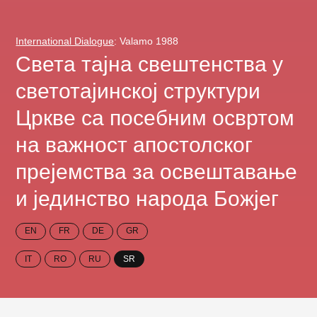
International Dialogue
: Valamo 1988
Света тајна свештенства у
светотајинској структури
Цркве са посебним освртом
на важност апостолског
прејемства за освештавање
и јединство народа Божјег
EN
FR
DE
GR
IT
RO
RU
SR