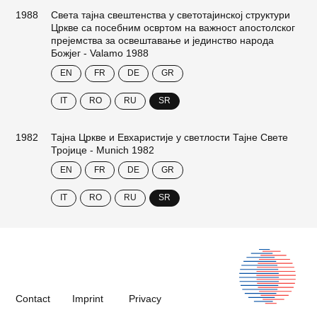
1988
Света тајна свештенства у светотајинској структури
Цркве са посебним освртом на важност апостолског
прејемства за освештавање и јединство народа
Божјег - Valamo 1988
EN
FR
DE
GR
IT
RO
RU
SR
1982
Тајна Цркве и Евхаристије у светлости Тајне Свете
Тројице - Munich 1982
EN
FR
DE
GR
IT
RO
RU
SR
Contact
Imprint
Privacy