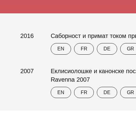
2016
Саборност и примат током прв
EN
FR
DE
GR
2007
Еклисиолошке и канонске пос
Ravenna 2007
EN
FR
DE
GR