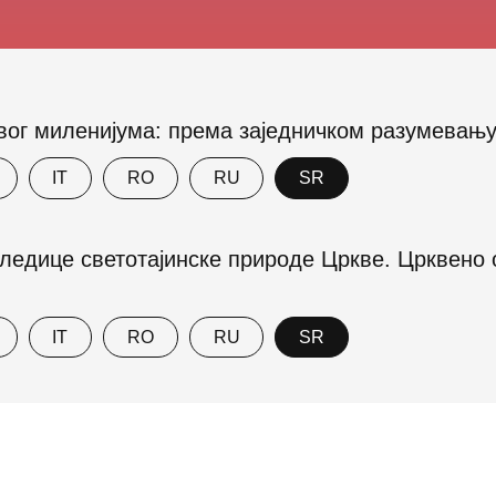
ог миленијума: према заједничком разумевању у
IT
RO
RU
SR
ледице светотајинске природе Цркве. Црквено 
IT
RO
RU
SR