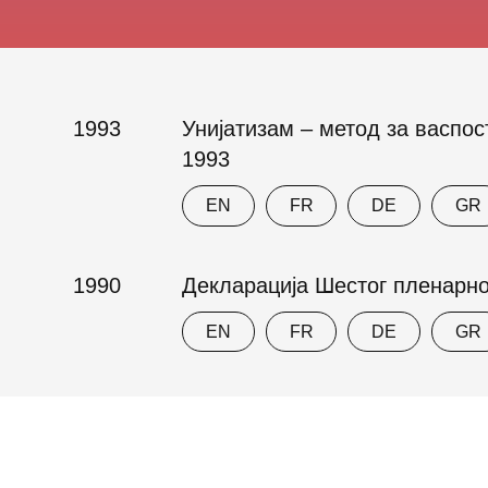
1993
Унијатизам – метод за васпо
1993
EN
FR
DE
GR
1990
Декларација Шестог пленарно
EN
FR
DE
GR