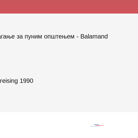
агање за пуним општењем - Balamand
eising 1990