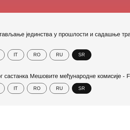
стављање јединства у прошлости и садашње тр
IT
RO
RU
SR
г састанка Мешовите међународне комисије - Fr
IT
RO
RU
SR