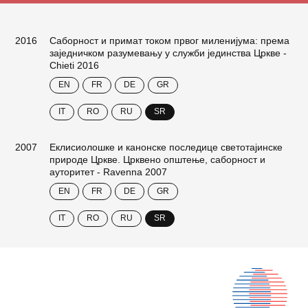
2016
Саборност и примат током првог миленијума: према
заједничком разумевању у служби јединства Цркве -
Chieti 2016
EN
FR
DE
GR
IT
RO
RU
SR
2007
Еклисиолошке и канонске последице светотајинске
природе Цркве. Црквено општење, саборност и
ауторитет - Ravenna 2007
EN
FR
DE
GR
IT
RO
RU
SR