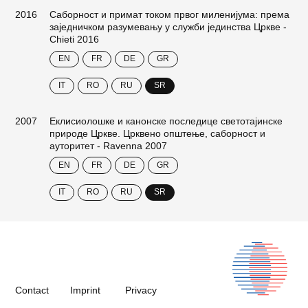
2016
Саборност и примат током првог миленијума: према
заједничком разумевању у служби јединства Цркве -
Chieti 2016
EN
FR
DE
GR
IT
RO
RU
SR
2007
Еклисиолошке и канонске последице светотајинске
природе Цркве. Црквено општење, саборност и
ауторитет - Ravenna 2007
EN
FR
DE
GR
IT
RO
RU
SR
Contact
Imprint
Privacy