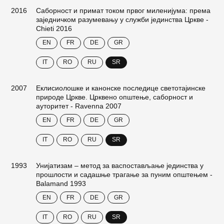
2016
Саборност и примат током првог миленијума: према
заједничком разумевању у служби јединства Цркве -
Chieti 2016
EN
FR
DE
GR
IT
RO
RU
SR
2007
Еклисиолошке и канонске последице светотајинске
природе Цркве. Црквено општење, саборност и
ауторитет - Ravenna 2007
EN
FR
DE
GR
IT
RO
RU
SR
1993
Унијатизам – метод за васпостављање јединства у
прошлости и садашње трагање за пуним општењем -
Balamand 1993
EN
FR
DE
GR
IT
RO
RU
SR