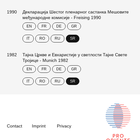
1990
Декларација Шестог пленарног састанка Мешовите
међународне комисије - Freising 1990
EN
FR
DE
GR
IT
RO
RU
SR
1982
Тајна Цркве и Евхаристије у светлости Тајне Свете
Тројице - Munich 1982
EN
FR
DE
GR
IT
RO
RU
SR
Contact
Imprint
Privacy