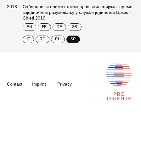
2016
Саборност и примат током првог миленијума: према
заједничком разумевању у служби јединства Цркве -
Chieti 2016
EN
FR
DE
GR
IT
RO
RU
SR
Contact
Imprint
Privacy