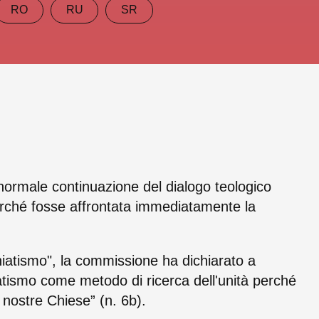
RO
RU
SR
 normale continua­zione del dialogo teologico
 perché fosse affrontata immediatamente la
niatismo", la commissione ha dichiarato a
atismo come metodo di ricerca dell'unità perché
 nostre Chiese” (n. 6b).