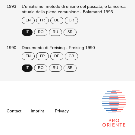
1993
L'uniatismo, metodo di unione del passato, e la ricerca
attuale della piena comunione - Balamand 1993
EN
FR
DE
GR
IT
RO
RU
SR
1990
Documento di Freising - Freising 1990
EN
FR
DE
GR
IT
RO
RU
SR
Contact
Imprint
Privacy