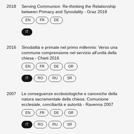
2018
Serving Communion. Re-thinking the Relationship
between Primacy and Synodality - Graz 2018
EN
FR
DE
IT
2016
Sinodalità e primate nel primo millennio: Verso una
commune comprensione nel servizio all’unità della
chiesa - Chieti 2016
EN
FR
DE
GR
IT
RO
RU
SR
2007
Le conseguenze ecclesiologiche e canoniche della
natura sacramentale della chiesa: Comunione
ecclesiale, conciliarità e autorità - Ravenna 2007
EN
FR
DE
GR
IT
RO
RU
SR