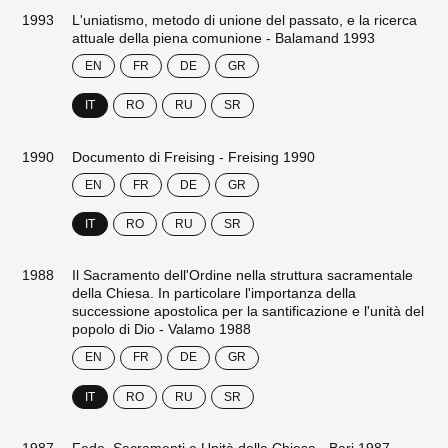
1993
L'uniatismo, metodo di unione del passato, e la ricerca
attuale della piena comunione - Balamand 1993
EN
FR
DE
GR
IT
RO
RU
SR
1990
Documento di Freising - Freising 1990
EN
FR
DE
GR
IT
RO
RU
SR
1988
Il Sacramento dell'Ordine nella struttura sacramentale
della Chiesa. In particolare l'importanza della
successione apostolica per la santificazione e l'unità del
popolo di Dio - Valamo 1988
EN
FR
DE
GR
IT
RO
RU
SR