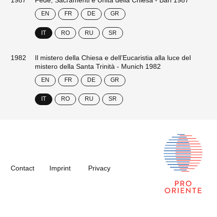
1987
Fede, Sacramenti e Unità della Chiesa - Bari 1987
EN
FR
DE
GR
IT
RO
RU
SR
1982
Il mistero della Chiesa e dell’Eucaristia alla luce del
mistero della Santa Trinità - Munich 1982
EN
FR
DE
GR
IT
RO
RU
SR
Contact
Imprint
Privacy