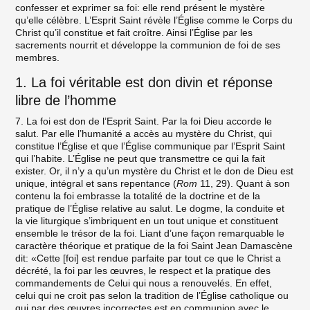
confesser et exprimer sa foi: elle rend présent le mystère
qu’elle célèbre. L’Esprit Saint révèle l’Église comme le Corps du
Christ qu’il constitue et fait croître. Ainsi l’Église par les
sacrements nourrit et développe la communion de foi de ses
membres.
1. La foi véritable est don divin et réponse
libre de l’homme
7. La foi est don de l’Esprit Saint. Par la foi Dieu accorde le
salut. Par elle l’humanité a accès au mystère du Christ, qui
constitue l’Église et que l’Église communique par l’Esprit Saint
qui l’habite. L’Église ne peut que transmettre ce qui la fait
exister. Or, il n’y a qu’un mystère du Christ et le don de Dieu est
unique, intégral et sans repentance (
Rom
11, 29). Quant à son
contenu la foi embrasse la totalité de la doctrine et de la
pratique de l’Église relative au salut. Le dogme, la conduite et
la vie liturgique s’imbriquent en un tout unique et constituent
ensemble le trésor de la foi. Liant d’une façon remarquable le
caractère théorique et pratique de la foi Saint Jean Damascène
dit: «Cette [foi] est rendue parfaite par tout ce que le Christ a
décrété, la foi par les œuvres, le respect et la pratique des
commandements de Celui qui nous a renouvelés. En effet,
celui qui ne croit pas selon la tradition de l’Église catholique ou
qui par des œuvres incorrectes est en communion avec le