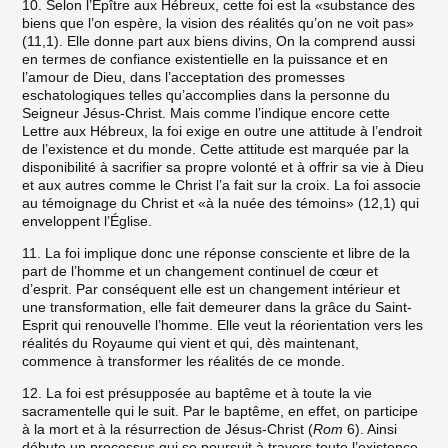
10. Selon l’Épître aux Hébreux, cette foi est la «substance des
biens que l’on espère, la vision des réalités qu’on ne voit pas»
(11,1). Elle donne part aux biens divins, On la comprend aussi
en termes de confiance existentielle en la puissance et en
l’amour de Dieu, dans l’acceptation des promesses
eschatologiques telles qu’accomplies dans la personne du
Seigneur Jésus-Christ. Mais comme l’indique encore cette
Lettre aux Hébreux, la foi exige en outre une attitude à l’endroit
de l’existence et du monde. Cette attitude est marquée par la
disponibilité à sacrifier sa propre volonté et à offrir sa vie à Dieu
et aux autres comme le Christ l’a fait sur la croix. La foi associe
au témoignage du Christ et «à la nuée des témoins» (12,1) qui
enveloppent l’Église.
11. La foi implique donc une réponse consciente et libre de la
part de l’homme et un changement continuel de cœur et
d’esprit. Par conséquent elle est un changement intérieur et
une transformation, elle fait demeurer dans la grâce du Saint-
Esprit qui renouvelle l’homme. Elle veut la réorientation vers les
réalités du Royaume qui vient et qui, dès maintenant,
commence à transformer les réalités de ce monde.
12. La foi est présupposée au baptême et à toute la vie
sacramentelle qui le suit. Par le baptême, en effet, on participe
à la mort et à la résurrection de Jésus-Christ (
Rom
6). Ainsi
débute un processus qui se poursuit à travers toute l’existence