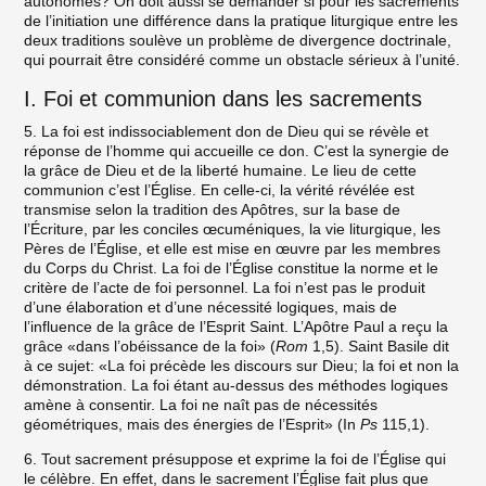
autonomes? On doit aussi se demander si pour les sacrements
de l’initiation une différence dans la pratique liturgique entre les
deux traditions soulève un problème de divergence doctrinale,
qui pourrait être considéré comme un obstacle sérieux à l’unité.
I. Foi et communion dans les sacrements
5. La foi est indissociablement don de Dieu qui se révèle et
réponse de l’homme qui accueille ce don. C’est la synergie de
la grâce de Dieu et de la liberté humaine. Le lieu de cette
communion c’est l’Église. En celle-ci, la vérité révélée est
transmise selon la tradition des Apôtres, sur la base de
l’Écriture, par les conciles œcuméniques, la vie liturgique, les
Pères de l’Église, et elle est mise en œuvre par les membres
du Corps du Christ. La foi de l’Église constitue la norme et le
critère de l’acte de foi personnel. La foi n’est pas le produit
d’une élaboration et d’une nécessité logiques, mais de
l’influence de la grâce de l’Esprit Saint. L’Apôtre Paul a reçu la
grâce «dans l’obéissance de la foi» (
Rom
1,5). Saint Basile dit
à ce sujet: «La foi précède les discours sur Dieu; la foi et non la
démonstration. La foi étant au-dessus des méthodes logiques
amène à consentir. La foi ne naît pas de nécessités
géométriques, mais des énergies de l’Esprit» (In
Ps
115,1).
6. Tout sacrement présuppose et exprime la foi de l’Église qui
le célèbre. En effet, dans le sacrement l’Église fait plus que