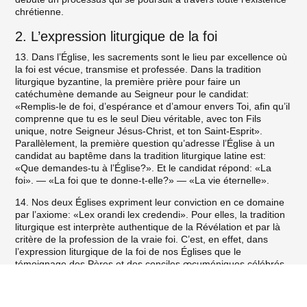
chrétienne.
2. L’expression liturgique de la foi
13. Dans l’Église, les sacrements sont le lieu par excellence où
la foi est vécue, transmise et professée. Dans la tradition
liturgique byzantine, la première prière pour faire un
catéchumène demande au Seigneur pour le candidat:
«Remplis-le de foi, d’espérance et d’amour envers Toi, afin qu’il
comprenne que tu es le seul Dieu véritable, avec ton Fils
unique, notre Seigneur Jésus-Christ, et ton Saint-Esprit».
Parallèlement, la première question qu’adresse l’Église à un
candidat au baptême dans la tradition liturgique latine est:
«Que demandes-tu à l’Église?». Et le candidat répond: «La
foi». — «La foi que te donne-t-elle?» — «La vie éternelle».
14. Nos deux Églises expriment leur conviction en ce domaine
par l’axiome: «Lex orandi lex credendi». Pour elles, la tradition
liturgique est interprète authentique de la Révélation et par là
critère de la profession de la vraie foi. C’est, en effet, dans
l’expression liturgique de la foi de nos Églises que le
témoignage des Pères et des conciles œcuméniques célébrés
en commun ne cesse d’être pour le peuple croyant le guide sûr
Foi, Sacrements et Unité de l’Église
de la foi. Indépendamment de la diversité d’expression
théologique, ce témoignage qui lui-même explicite le