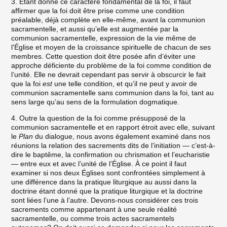
3. Étant donné ce caractère fondamental de la foi, il faut
affirmer que la foi doit être prise comme une condition
préalable, déjà complète en elle-même, avant la communion
sacramentelle, et aussi qu’elle est augmentée par la
communion sacramentelle, expression de la vie même de
l’Église et moyen de la croissance spirituelle de chacun de ses
membres. Cette question doit être posée afin d’éviter une
approche déficiente du problème de la foi comme condition de
l’unité. Elle ne devrait cependant pas servir à obscurcir le fait
que la foi
est
une telle condition, et qu’il ne peut y avoir de
communion sacramentelle sans communion dans la foi, tant au
sens large qu’au sens de la formulation dogmatique.
4. Outre la question de la foi comme présupposé de la
communion sacramentelle et en rapport étroit avec elle, suivant
le
Plan
du dialogue, nous avons également examiné dans nos
réunions la relation des sacrements dits de l’initiation — c’est-à-
dire le baptême, la confirmation ou chrismation et l’eucharistie
— entre eux et avec l’unité de l’Église. À ce point il faut
examiner si nos deux Églises sont confrontées simplement à
une différence dans la pratique liturgique au aussi dans la
doctrine étant donné que la pratique liturgique et la doctrine
sont liées l’une à l’autre. Devons-nous considérer ces trois
sacrements comme appartenant à une seule réalité
sacramentelle, ou comme trois actes sacramentels