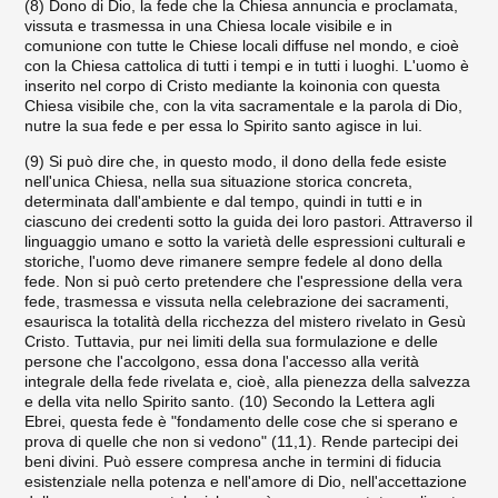
(8) Dono di Dio, la fede che la Chiesa annuncia e proclama­ta,
vissuta e trasmessa in una Chiesa locale visibile e in
comunione con tutte le Chiese locali diffuse nel mondo, e cioè
con la Chiesa cattolica di tutti i tempi e in tutti i luoghi. L'uomo è
inserito nel corpo di Cristo mediante la koinonia con questa
Chiesa visibile che, con la vita sacramentale e la parola di Dio,
nutre la sua fede e per essa lo Spirito santo agisce in lui.
(9) Si può dire che, in questo modo, il dono della fede esiste
nell'unica Chiesa, nella sua situazione storica concreta,
determi­nata dall'ambiente e dal tempo, quindi in tutti e in
ciascuno dei credenti sotto la guida dei loro pastori. Attraverso il
linguaggio umano e sotto la varietà delle espressioni culturali e
storiche, l'uo­mo deve rimanere sempre fedele al dono della
fede. Non si può certo pretendere che l'espressione della vera
fede, trasmessa e vis­suta nella celebrazione dei sacramenti,
esaurisca la totalità della ricchezza del mistero rivelato in Gesù
Cristo. Tuttavia, pur nei li­miti della sua formulazione e delle
persone che l'accolgono, essa dona l'accesso alla verità
integrale della fede rivelata e, cioè, alla pienezza della salvezza
e della vita nello Spirito santo. (10) Secondo la Lettera agli
Ebrei, questa fede è "fondamento delle cose che si sperano e
prova di quelle che non si vedono" (11,1). Rende partecipi dei
beni divini. Può essere compresa anche in termini di fiducia
esistenziale nella potenza e nell'amore di Dio, nell'accettazione