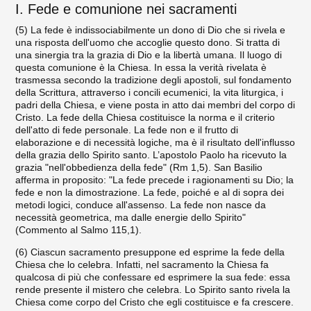
I. Fede e comunione nei sacramenti
(5) La fede è indissociabilmente un dono di Dio che si rivela e
una risposta dell'uomo che accoglie questo dono. Si tratta di
una sinergia tra la grazia di Dio e la libertà umana. Il luogo di
questa co­munione è la Chiesa. In essa la verità rivelata è
trasmessa secondo la tradizione degli apostoli, sul fondamento
della Scrittura, attraverso i concili ecumenici, la vita liturgica, i
padri della Chiesa, e viene po­sta in atto dai membri del corpo di
Cristo. La fede della Chiesa co­stituisce la norma e il criterio
dell'atto di fede personale. La fede non e il frutto di
elaborazione e di necessità logiche, ma è il risulta­to dell'influsso
della grazia dello Spirito santo. L’apostolo Paolo ha ricevuto la
grazia "nell'obbedienza della fede" (Rm 1,5). San Basilio
afferma in proposito: "La fede precede i ragionamenti su Dio; la
fe­de e non la dimostrazione. La fede, poiché e al di sopra dei
metodi logici, conduce all'assenso. La fede non nasce da
necessità geome­trica, ma dalle energie dello Spirito"
(Commento al Salmo 115,1).
(6) Ciascun sacramento presuppone ed esprime la fede della
Chiesa che lo celebra. Infatti, nel sacramento la Chiesa fa
qualco­sa di più che confessare ed esprimere la sua fede: essa
rende presente il mistero che celebra. Lo Spirito santo rivela la
Chiesa come corpo del Cristo che egli costituisce e fa crescere.