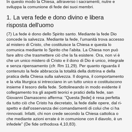
In questo modo la Chiesa, attraverso i sacramenti, nutre e
sviluppa la comunione di fede dei suoi membri.
1. La vera fede e dono divino e libera
risposta dell'uomo
(7) La fede è dono dello Spirito santo. Mediante la fede Dio
concede la salvezza. Mediante la fede, l'umanità trova accesso
al mistero di Cristo, che costituisce la Chiesa e questa lo
comunica me­diante lo Spirito che l'abita. La Chiesa non può
fare altro che tra­smettere ciò che la fa esistere. Ora, non vi è
che un unico mistero di Cristo e il dono di Dio è unico, integrale
e senza ripensamento (cfr. Rm 11,29). Per quanto riguarda il
contenuto la fede abbraccia la to­talità della dottrina e della
pratica della Chiesa sulla salvezza. Il dog­ma, il comportamento
e la vita liturgica si intrecciano in un tutto unico e costituiscono
insieme il tesoro della fede. Sottolineando in modo evidente il
collegamento tra gli aspetti teorici e pratici della fede, san
Giovanni Damasceno afferma: "Questa [fede] è resa per­fetta
da tutto ciò che Cristo ha decretato, la fede dalle opere, dal ri­
spetto e dall'osservanza dei comandamenti di colui che ci ha
rinno­vati. Infatti, chi non crede secondo la Chiesa cattolica o
che mediante azioni errate è in comunione con il diavolo, è un
infedele" (De fide orthodoxa 4,10,83).