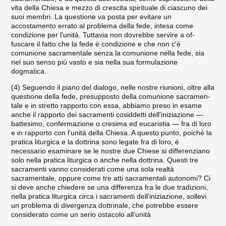
vita della Chiesa e mezzo di crescita spirituale di ciascuno dei
suoi membri. La questione va po­sta per evitare un
accostamento errato al problema della fede, inte­sa come
condizione per l'unità. Tuttavia non dovrebbe servire a of­
fuscare il fatto che la fede è condizione e che non c'è
comunione sacramentale senza la comunione nella fede, sia
nel suo senso più vasto e sia nella sua formulazione
dogmatica.
(4) Seguendo il piano del dialogo, nelle nostre riunioni, oltre alla
questione della fede, presupposto della comunione sacramen­
tale e in stretto rapporto con essa, abbiamo preso in esame
anche il rapporto dei sacramenti cosiddetti dell'iniziazione —
battesimo, confermazione o cresima ed eucaristia — fra di loro
e in rapporto con l'unità della Chiesa. A questo punto, poiché la
pratica liturgi­ca e la dottrina sono legate fra di loro, é
necessario esaminare se le nostre due Chiese si differenziano
solo nella pratica liturgica o an­che nella dottrina. Questi tre
sacramenti vanno considerati come una sola realtà
sacramentale, oppure come tre atti sacramentali autonomi? Ci
si deve anche chiedere se una differenza fra le due tradizioni,
nella pratica liturgica circa i sacramenti dell'iniziazio­ne, sollevi
un problema di divergenza dottrinale, che potrebbe essere
considerato come un serio ostacolo all'unità