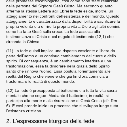
delle promesse escatologiche, così come sono state realizzate
nella persona del Signore Gesù Cristo. Ma secondo quanto
afferma la stessa Lettera agli Ebrei la fede esige, inoltre, un
atteggiamento nei confronti dell'esistenza e del mondo. Questo
at­teggiamento e caratterizzato dalla disponibilità a sacrificare la
propria volontà e a offrire la propria vita a Dio e agli altri uomini,
come ha fatto Gesù sulla croce. La fede associa alla
testimonianza di Cristo e «al nugolo di testimoni» (12,1) che
circonda la Chiesa.
(11) La fede quindi implica una risposta cosciente e libera da
parte dell'uomo e un continuo cambiamento del cuore e dello
spiri­to. Di conseguenza, è un cambiamento interiore e una
trasformazio­ne, essa fa dimorare nella grazia dello Spirito
santo che rinnova l'uo­mo. Essa postula l'orientamento alle
realtà del Regno che viene e che già fin d'ora comincia a
trasformare le realtà di questo mondo.
(12) La fede è presupposta al battesimo e a tutta la vita sacra­
mentale che ne segue. Mediante il battesimo, in realtà, si
parteci­pa alla morte e alla risurrezione di Gesù Cristo (cfr. Rm
6). E così prende inizio un processo che si sviluppa lungo tutta
l'esistenza cristiana.
2. L'espressione liturgica della fede