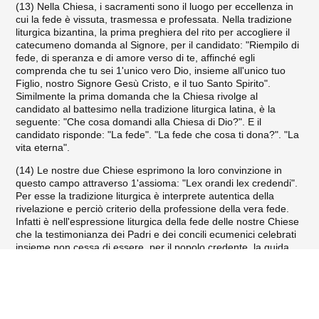
(13) Nella Chiesa, i sacramenti sono il luogo per eccellenza in
cui la fede è vissuta, trasmessa e professata. Nella tradizione
litur­gica bizantina, la prima preghiera del rito per accogliere il
catecu­meno domanda al Signore, per il candidato: "Riempilo di
fede, di speranza e di amore verso di te, affinché egli
comprenda che tu sei 1'unico vero Dio, insieme all'unico tuo
Figlio, nostro Signore Gesù Cristo, e il tuo Santo Spirito".
Similmente la prima doman­da che la Chiesa rivolge al
candidato al battesimo nella tradizione liturgica latina, è la
seguente: "Che cosa domandi alla Chiesa di Dio?". E il
candidato risponde: "La fede". "La fede che cosa ti dona?". "La
vita eterna".
(14) Le nostre due Chiese esprimono la loro convinzione in
questo campo attraverso 1'assioma: "Lex orandi lex credendi".
Per esse la tradizione liturgica è interprete autentica della
rivela­zione e perciò criterio della professione della vera fede.
Infatti è nell'espressione liturgica della fede delle nostre Chiese
che la te­stimonianza dei Padri e dei concili ecumenici celebrati
insieme non cessa di essere, per il popolo credente, la guida
sicura della fe­de. Indipendentemente dalla diversità
Fede, Sacramenti e Unità della Chiesa
dell'espressione teologica, questa testimonianza che rende
esplicito il "kerygma" delle sacre Scritture, è attualizzata nella
celebrazione liturgica. Da parte sua, la fede proclamata nutre la
preghiera liturgica del popolo di Dio.