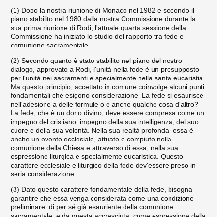
(1) Dopo la nostra riunione di Monaco nel 1982 e secondo il
piano stabilito nel 1980 dalla nostra Commissione durante la
sua prima riunione di Rodi, l'attuale quarta sessione della
Commis­sione ha iniziato lo studio del rapporto tra fede e
comunione sacramentale.
(2) Secondo quanto è stato stabilito nel piano del nostro
dialogo, approvato a Rodi, l'unità nella fede è un presupposto
per l'unità nei sacramenti e specialmente nella santa eucaristia.
Ma questo principio, accettato in comune coinvolge alcuni punti
fon­damentali che esigono considerazione. La fede si esaurisce
nell'a­desione a delle formule o è anche qualche cosa d'altro?
La fede, che è un dono divino, deve essere compresa come un
impegno del cristiano, impegno della sua intelligenza, del suo
cuore e della sua volontà. Nella sua realtà profonda, essa è
anche un evento eccle­siale, attuato e compiuto nella
comunione della Chiesa e attraver­so di essa, nella sua
espressione liturgica e specialmente eucaristi­ca. Questo
carattere ecclesiale e liturgico della fede dev'essere preso in
seria considerazione.
(3) Dato questo carattere fondamentale della fede, bisogna
garantire che essa venga considerata come una condizione
prelimina­re, di per sé già esauriente della comunione
sacramentale, e da que­sta accresciuta, come espressione della