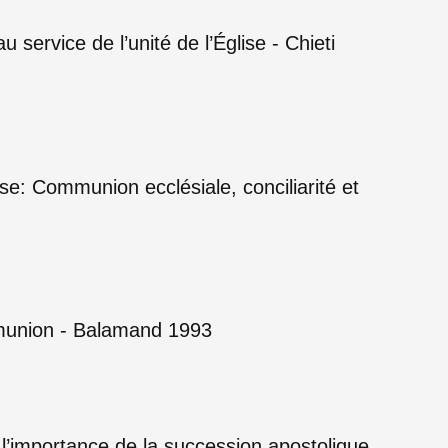
ervice de l’unité de l’Église - Chieti
e: Communion ecclésiale, conciliarité et
ommunion - Balamand 1993
r l’importance de la succession apostolique