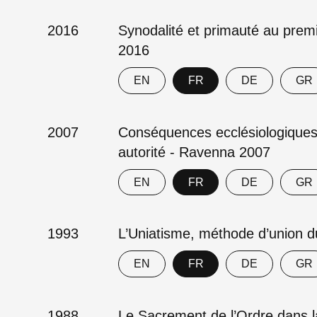
2016
Synodalité et primauté au premi
2016
EN
FR
DE
GR
2007
Conséquences ecclésiologiques e
autorité - Ravenna 2007
EN
FR
DE
GR
1993
L’Uniatisme, méthode d’union d
EN
FR
DE
GR
1988
Le Sacrement de l’Ordre dans la