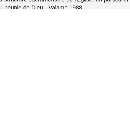
é du peuple de Dieu - Valamo 1988
IT
RO
RU
SR
lise - Bari 1987
IT
RO
RU
SR
aristie à la lumière du mystère de la Sainte Trinit
IT
RO
RU
SR