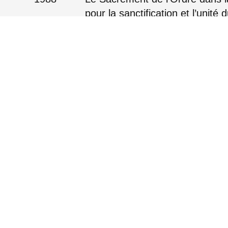
pour la sanctification et l’unit
EN
FR
DE
GR
1987
Foi, Sacrements et Unité de l’Ég
EN
FR
DE
GR
1982
Le mystère d’Église et de l’Euch
EN
FR
DE
GR