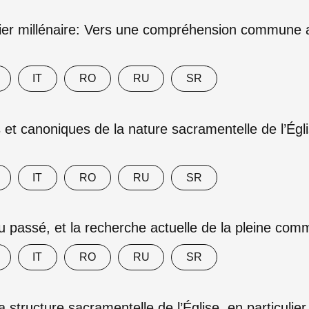
er millénaire: Vers une compréhension commune au s
IT
RO
RU
SR
t canoniques de la nature sacramentelle de l’Églis
IT
RO
RU
SR
u passé, et la recherche actuelle de la pleine c
IT
RO
RU
SR
 structure sacramentelle de l’Église, en particulie