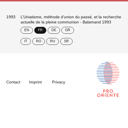
1993
L’Uniatisme, méthode d’union du passé, et la recherche
actuelle de la pleine communion - Balamand 1993
EN
FR
DE
GR
IT
RO
RU
SR
Contact
Imprint
Privacy