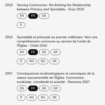
2018
Serving Communion. Re-thinking the Relationship
between Primacy and Synodality - Graz 2018
EN
FR
DE
IT
2016
Synodalité et primauté au premier millénaire: Vers une
compréhension commune au service de l’unité de
l’Église - Chieti 2016
EN
FR
DE
GR
IT
RO
RU
SR
2007
Conséquences ecclésiologiques et canoniques de la
nature sacramentelle de l’Église: Communion
ecclésiale, conciliarité et autorité - Ravenna 2007
EN
FR
DE
GR
IT
RO
RU
SR