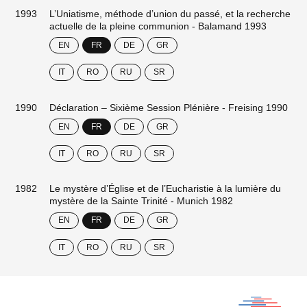
1993
L’Uniatisme, méthode d’union du passé, et la recherche
actuelle de la pleine communion - Balamand 1993
EN
FR
DE
GR
IT
RO
RU
SR
1990
Déclaration – Sixième Session Plénière - Freising 1990
EN
FR
DE
GR
IT
RO
RU
SR
1982
Le mystère d’Église et de l’Eucharistie à la lumière du
mystère de la Sainte Trinité - Munich 1982
EN
FR
DE
GR
IT
RO
RU
SR