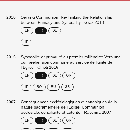
2018
Serving Communion. Re-thinking the Relationship
between Primacy and Synodality - Graz 2018
EN
FR
DE
IT
2016
Synodalité et primauté au premier millénaire: Vers une
compréhension commune au service de l’unité de
l’Église - Chieti 2016
EN
FR
DE
GR
IT
RO
RU
SR
2007
Conséquences ecclésiologiques et canoniques de la
nature sacramentelle de l’Église: Communion
ecclésiale, conciliarité et autorité - Ravenna 2007
EN
FR
DE
GR