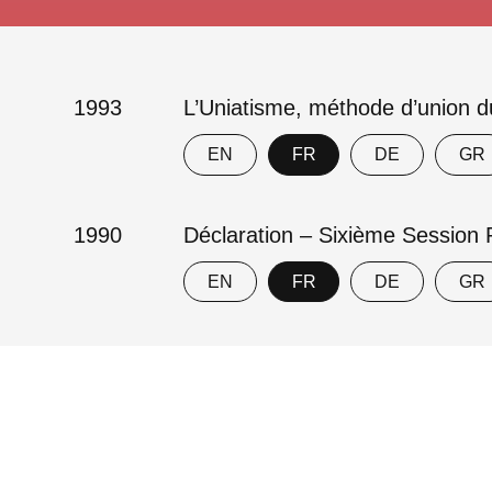
1993
L’Uniatisme, méthode d’union d
EN
FR
DE
GR
1990
Déclaration – Sixième Session P
EN
FR
DE
GR
Contact
Imprint