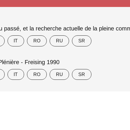
u passé, et la recherche actuelle de la pleine c
IT
RO
RU
SR
lénière - Freising 1990
IT
RO
RU
SR
Privacy