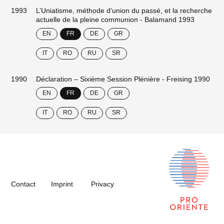
1993
L’Uniatisme, méthode d’union du passé, et la recherche
actuelle de la pleine communion - Balamand 1993
EN
FR
DE
GR
IT
RO
RU
SR
1990
Déclaration – Sixième Session Plénière - Freising 1990
EN
FR
DE
GR
IT
RO
RU
SR
Contact
Imprint
Privacy