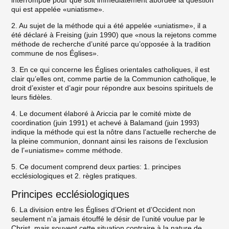
interrompue pour que soit immédiatement abordée la question
qui est appelée «uniatisme».
2. Au sujet de la méthode qui a été appelée «uniatisme», il a
été déclaré à Freising (juin 1990) que «nous la rejetons comme
méthode de recherche d’unité parce qu’opposée à la tradition
commune de nos Églises».
3. En ce qui concerne les Églises orientales catholiques, il est
clair qu’elles ont, comme partie de la Communion catholique, le
droit d’exister et d’agir pour répondre aux besoins spirituels de
leurs fidèles.
4. Le document élaboré à Ariccia par le comité mixte de
coordination (juin 1991) et achevé à Balamand (juin 1993)
indique la méthode qui est la nôtre dans l’actuelle recherche de
la pleine communion, donnant ainsi les raisons de l’exclusion
de l’«uniatisme» comme méthode.
5. Ce document comprend deux parties: 1. principes
ecclésiologiques et 2. règles pratiques.
Principes ecclésiologiques
6. La division entre les Églises d’Orient et d’Occident non
seulement n’a jamais étouffé le désir de l’unité voulue par le
Christ, mais souvent cette situation contraire à la nature de