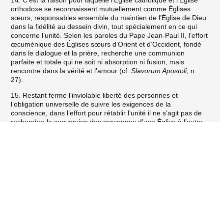
14. C’est la raison pour laquelle l’Église catholique et l’Église
orthodoxe se reconnaissent mutuellement comme Églises
sœurs, responsables ensemble du maintien de l’Église de Dieu
dans la fidélité au dessein divin, tout spécialement en ce qui
concerne l’unité. Selon les paroles du Pape Jean-Paul II, l’effort
œcuménique des Églises sœurs d’Orient et d’Occident, fondé
dans le dialogue et la prière, recherche une communion
parfaite et totale qui ne soit ni absorption ni fusion, mais
rencontre dans la vérité et l’amour (cf.
Slavorum Apostoli,
n.
27).
15. Restant ferme l’inviolable liberté des personnes et
l’obligation universelle de suivre les exigences de la
conscience, dans l’effort pour rétablir l’unité il ne s’agit pas de
rechercher la conversion des personnes d’une Église à l’autre
pour assurer leur salut. Il s’agit de réaliser ensemble la volonté
L’Uniatisme, méthode d’union du passé, et la recherche actuelle de la
du Christ pour les siens et le dessein de Dieu sur son Église
pleine communion
par une commune recherche entre Églises, d’un plein accord
sur le contenu de la foi et ses implications. Cet effort est
poursuivi dans le dialogue théologique en cours. Le présent
document est une étape nécessaire dans ce dialogue.
16. Les Églises orientales catholiques qui ont voulu rétablir la
pleine communion avec le Siège de Rome et y sont restées
fidèles, ont les droits et obligations qui sont liés à cette
Communion dont elles font partie. Elles ont comme principes