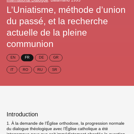
International Dialogue
: Balamand 1993
L’Uniatisme, méthode d’union
du passé, et la recherche
actuelle de la pleine
communion
EN
FR
DE
GR
IT
RO
RU
SR
Introduction
1. À la demande de l’Église orthodoxe, la progression normale
du dialogue théologique avec l’Église catholique a été