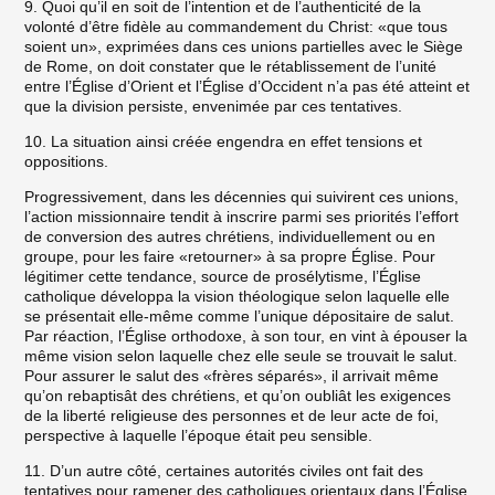
9. Quoi qu’il en soit de l’intention et de l’authenticité de la
volonté d’être fidèle au commandement du Christ: «que tous
soient un», exprimées dans ces unions partielles avec le Siège
de Rome, on doit constater que le rétablissement de l’unité
entre l’Église d’Orient et l’Église d’Occident n’a pas été atteint et
que la division persiste, envenimée par ces tentatives.
10. La situation ainsi créée engendra en effet tensions et
oppositions.
Progressivement, dans les décennies qui suivirent ces unions,
l’action missionnaire tendit à inscrire parmi ses priorités l’effort
de conversion des autres chrétiens, individuellement ou en
groupe, pour les faire «retourner» à sa propre Église. Pour
légitimer cette tendance, source de prosélytisme, l’Église
catholique développa la vision théologique selon laquelle elle
se présentait elle-même comme l’unique dépositaire de salut.
Par réaction, l’Église orthodoxe, à son tour, en vint à épouser la
même vision selon laquelle chez elle seule se trouvait le salut.
Pour assurer le salut des «frères séparés», il arrivait même
qu’on rebaptisât des chrétiens, et qu’on oubliât les exigences
de la liberté religieuse des personnes et de leur acte de foi,
perspective à laquelle l’époque était peu sensible.
11. D’un autre côté, certaines autorités civiles ont fait des
tentatives pour ramener des catholiques orientaux dans l’Église