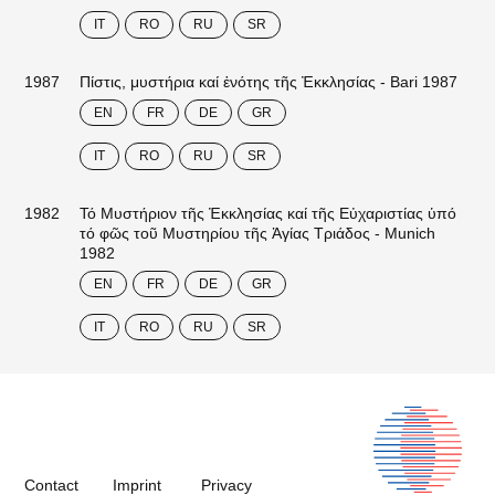
IT
RO
RU
SR
1987
Πίστις, μυστήρια καί ἑνότης τῆς Ἐκκλησίας - Bari 1987
EN
FR
DE
GR
IT
RO
RU
SR
1982
Τό Μυστήριον τῆς Ἐκκλησίας καί τῆς Εὐχαριστίας ὑπό
τό φῶς τοῦ Μυστηρίου τῆς Ἁγίας Τριάδος - Munich
1982
EN
FR
DE
GR
IT
RO
RU
SR
Contact
Imprint
Privacy