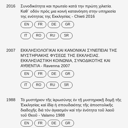
2016
Συνοδικότητα και πρωτείο κατά την πρώτη χιλιετία.
Καθ᾽ οδόν πρός μια κοινή κατανόηση στην υπηρεσία
της ενότητας της Εκκλησίας - Chieti 2016
EN
FR
DE
GR
IT
RO
RU
SR
2007
ΕΚΚΛΗΣΙΟΛΟΓΙΚΑΙ ΚΑΙ ΚΑΝΟΝΙΚΑΙ ΣΥΝΕΠΕΙΑΙ ΤΗΣ
ΜΥΣΤΗΡΙΑΚΗΣ ΦΥΣΕΩΣ ΤΗΣ ΕΚΚΛΗΣΙΑΣ.
ΕΚΚΛΗΣΙΑΣΤΙΚΗ ΚΟΙΝΩΝΙΑ, ΣΥΝΟΔΙΚΟΤΗΣ ΚΑΙ
ΑΥΘΕΝΤΙΑ - Ravenna 2007
EN
FR
DE
GR
IT
RO
RU
SR
1988
Τό μυστήριον τῆς ἱερωσύνης ἐν τῇ μυστηριακῇ δομῇ τῆς
Ἐκκλησίας καί ἰδίᾳ ἡ σπουδαιότης τῆς ἀποστολικῆς
διαδοχῆς διά τόν ἁγιασμόν καί τήν ἑνότητα τοῦ λαοῦ
τοῦ Θεοῦ - Valamo 1988
EN
FR
DE
GR