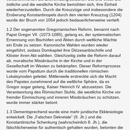
östliche und die westliche Kirche bemühten sich, ihre Einheit
wiederherzustellen. Durch die Kreuzzüge und insbesondere die
Eroberung Konstantinopels durch den vierten Kreuzzug (1204)
wurde der Bruch von 1054 jedoch bedauerlicherweise vertieft.
1.2 Der sogenannten Gregorianischen Reform, benannt nach
Papst Gregor VII. (1073-1085), gelang es, der systematischen
Ernennung von Bischöfen und Äbten durch weltliche Mächte
ein Ende zu setzen. Kanonische Wahlen wurden wieder
eingeführt, sodass Domkapitel ihre Diözesanbischöfe und
Klöster ihren Abt wählten. Gleichzeitig zielte die Reform darauf
ab, moralische Missbräuche in der Kirche und in der
Gesellschaft im Westen zu bekämpfen. Dieser Reformprozess
wurde vom Papsttum durch die traditionellen römischen
Lokalsynoden geleitet. Mittlerweile erstreckte sich die Macht
des Papstes zunehmend auf die weltliche Sphäre, da es
Gregor sogar gelang, Kaiser Heinrich IV. abzusetzen. Die
Verantwortung des Römischen Stuhls, die westliche Kirche vor
fremder Einmischung und inneren Missbräuchen zu schützen,
wurde immer stärker betont.
1.3 Dementsprechend wurde eine mehr juridische Ekklesiologie
entwickelt. Die „Falschen Dekretale“ (9. Jh.) und die
Konstantinische Schenkung (wahrscheinlich 8. Jh.), die
fälschlicherweise für authentisch gehalten wurden, betonten die