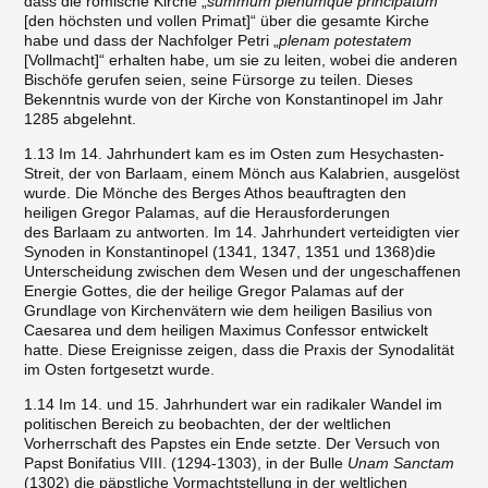
dass die römische Kirche „
summum plenumque principatum
[den höchsten und vollen Primat]“ über die gesamte Kirche
habe und dass der Nachfolger Petri „
plenam potestatem
[Vollmacht]“ erhalten habe, um sie zu leiten, wobei die anderen
Bischöfe gerufen seien, seine Fürsorge zu teilen. Dieses
Bekenntnis wurde von der Kirche von Konstantinopel im Jahr
1285 abgelehnt.
1.13 Im 14. Jahrhundert kam es im Osten zum Hesychasten-
Streit, der von Barlaam, einem Mönch aus Kalabrien, ausgelöst
wurde. Die Mönche des Berges Athos beauftragten den
heiligen Gregor Palamas, auf die Herausforderungen
des Barlaam zu antworten. Im 14. Jahrhundert verteidigten vier
Synoden in Konstantinopel (1341, 1347, 1351 und 1368)die
Unterscheidung zwischen dem Wesen und der ungeschaffenen
Energie Gottes, die der heilige Gregor Palamas auf der
Grundlage von Kirchenvätern wie dem heiligen Basilius von
Caesarea und dem heiligen Maximus Confessor entwickelt
hatte. Diese Ereignisse zeigen, dass die Praxis der Synodalität
im Osten fortgesetzt wurde.
1.14 Im 14. und 15. Jahrhundert war ein radikaler Wandel im
politischen Bereich zu beobachten, der der weltlichen
Vorherrschaft des Papstes ein Ende setzte. Der Versuch von
Papst Bonifatius VIII. (1294-1303), in der Bulle
Unam Sanctam
(1302) die päpstliche Vormachtstellung in der weltlichen