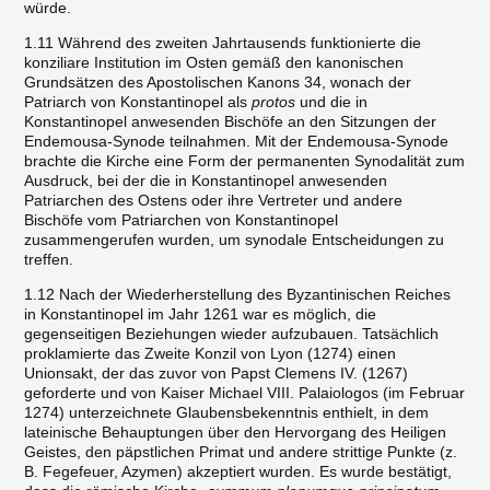
würde.
1.11 Während des zweiten Jahrtausends funktionierte die
konziliare Institution im Osten gemäß den kanonischen
Grundsätzen des Apostolischen Kanons 34, wonach der
Patriarch von Konstantinopel als
protos
und die in
Konstantinopel anwesenden Bischöfe an den Sitzungen der
Endemousa-Synode teilnahmen. Mit der Endemousa-Synode
brachte die Kirche eine Form der permanenten Synodalität zum
Ausdruck, bei der die in Konstantinopel anwesenden
Patriarchen des Ostens oder ihre Vertreter und andere
Bischöfe vom Patriarchen von Konstantinopel
zusammengerufen wurden, um synodale Entscheidungen zu
treffen.
1.12 Nach der Wiederherstellung des Byzantinischen Reiches
in Konstantinopel im Jahr 1261 war es möglich, die
gegenseitigen Beziehungen wieder aufzubauen. Tatsächlich
proklamierte das Zweite Konzil von Lyon (1274) einen
Unionsakt, der das zuvor von Papst Clemens IV. (1267)
geforderte und von Kaiser Michael VIII. Palaiologos (im Februar
1274) unterzeichnete Glaubensbekenntnis enthielt, in dem
lateinische Behauptungen über den Hervorgang des Heiligen
Geistes, den päpstlichen Primat und andere strittige Punkte (z.
B. Fegefeuer, Azymen) akzeptiert wurden. Es wurde bestätigt,