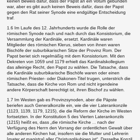
keinen Beweis dafür, dass der Papst an ein Votum gebunden
war, aber es gibt auch keinen Beweis dafür, dass der Papst
gegen den Rat seiner Synode eine endgültige Entscheidung
traf.
1.6 Im Laufe des 12. Jahrhunderts wurde die Rolle der
römischen Synode nach und nach durch das Konsistorium, die
Versammlung der Kardinäle, ersetzt. Kardinäle waren
Mitglieder des römischen Klerus, sieben von ihnen waren
Bischöfe der suburbikarischen Sitze der Provinz Rom. Der
Papst beriet sich regelmäßig mit dem Konsistorium. Mit den
Dekreten von 1059 und 1179 erhielt das Kardinalskollegium
das alleinige Recht, den Papst zu wählen. Die Tatsache, dass
die Kardinäle suburbikarische Bischöfe waren oder einen
römischen Priester- oder Diakonen-Titel trugen, unterstrich die
Tatsache, dass die Kirche von Rom und nicht irgendeine
andere Körperschaft berechtigt ist, ihren Bischof zu wählen.
1.7 Im Westen gab es Provinzsynoden, aber die Päpste
beriefen auch Generalkonzile ein, wie die vier Laterankonzile
(1123, 1139, 1179, 1215), die die Reform der Kirche im Westen
fortsetzten. In der Konstitution 5 des Vierten Laterankonzils
(1215) heißt es, dass „die römische Kirche ... nach der
Verfügung des Herrn den Vorrang der ordentlichen Gewalt über
alle anderen Kirchen hat, insofern sie die Mutter und Lehrerin
[
mater et magistra
] aller Christusgläubigen ist“. Dasselbe Konzil