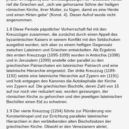
rief die Griechen auf, „sich wie gehorsame Söhne der heiligen
römischen Kirche, ihrer Mutter, zu fügen, damit es eine Herde
und einen Hirten gebe“ (Konst. 4). Dieser Aufruf wurde nicht
angenommen.
1.8 Diese Periode päpstlicher Vorherrschaft fiel mit den
Kreuzzügen zusammen, die zunächst durch einen Appell des
byzantinischen Kaisers in seinem Konflikt mit den Seldschuken
ausgelöst wurden, sich aber zu einem heftigen Gegensatz
zwischen Lateinern und Griechen entwickelten. Als Ergebnis
des ersten Kreuzzugs (1095-1099) wurden in Antiochia (1098)
und in Jerusalem (1099) anstelle oder parallel zu den
griechischen Patriarchaten ein lateinischer Patriarch und eine
lateinische Hierarchie eingesetzt. Der dritte Kreuzzug (1189-
1192) setzte eine lateinische Hierarchie auf Zypern ein (1191)
und hob entgegen den Kanones die Autokephalie der Kirche
von Zypern auf. Die griechischen Bischöfe, deren Zahl von 15
auf nur noch vier reduziert war, wurden gezwungen, der
römischen Kirche zu gehorchen und den jeweiligen lateinischen
Bischöfen einen Eid zu schwören.
1.9 Der vierte Kreuzzug (1204) führte zur Plünderung von
Konstantinopel und zur Errichtung paralleler lateinischer
Hierarchien in den verbleibenden alten Bischofssitzen der
griechischen Kirche. Obwohl er den Venezianern abriet,