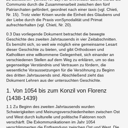
Communio durch die Zusammenarbeit zwischen den fünf
Patriarchaten gefördert, geordnet nach einer
taxis
(vgl. Chieti,
Nr. 15). Trotz vieler Krisen wurde die Einheit des Glaubens und
der Liebe durch die Praxis vonSynodalität und Primat
aufrechterhalten (vgl. Chieti, Nr. 20).
0.3 Das vorliegende Dokument betrachtet die bewegte
Geschichte des zweiten Jahrtausends in vier Zeitabschnitten.
Es bemüht sich, so weit wie möglich eine gemeinsame Lesart
dieser Geschichte zu bieten, und gibt Orthodoxen und
Katholiken eine willkommene Gelegenheit, sich einander an
verschiedenen Stellen auf dem Weg zu erklären, um so das
gegenseitige Verständnis und Vertrauen zu fördern, die
wesentliche Voraussetzungen für die Versöhnung zu Beginn
des dritten Jahrtausends sind. Abschließend zieht das
Dokument Lehren aus der untersuchten Geschichte.
1. Von 1054 bis zum Konzil von Florenz
(1438-1439)
1.1 Zu Beginn des zweiten Jahrtausends wurden
Schwierigkeiten und Meinungsverschiedenheiten zwischen Ost
und West durch kulturelle und politische Faktoren noch
verschärft. Die Exkommunikationen im Jahr 1054
verschlimmerten die Entfremdung zwischen Ost und West. Die