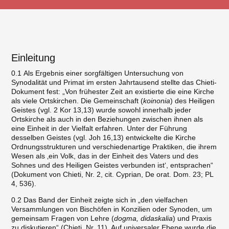
Einleitung
0.1 Als Ergebnis einer sorgfältigen Untersuchung von
Synodalität und Primat im ersten Jahrtausend stellte das Chieti-
Dokument fest: „Von frühester Zeit an existierte die eine Kirche
als viele Ortskirchen. Die Gemeinschaft (
koinonia
) des Heiligen
Geistes (vgl. 2 Kor 13,13) wurde sowohl innerhalb jeder
Ortskirche als auch in den Beziehungen zwischen ihnen als
eine Einheit in der Vielfalt erfahren. Unter der Führung
desselben Geistes (vgl. Joh 16,13) entwickelte die Kirche
Ordnungsstrukturen und verschiedenartige Praktiken, die ihrem
Wesen als ‚ein Volk, das in der Einheit des Vaters und des
Sohnes und des Heiligen Geistes verbunden ist‘, entsprachen“
(Dokument von Chieti, Nr. 2, cit. Cyprian, De orat. Dom. 23; PL
4, 536).
0.2 Das Band der Einheit zeigte sich in „den vielfachen
Versammlungen von Bischöfen in Konzilien oder Synoden, um
gemeinsam Fragen von Lehre (
dogma, didaskalia
) und Praxis
zu diskutieren“ (Chieti, Nr. 11). Auf universaler Ebene wurde die