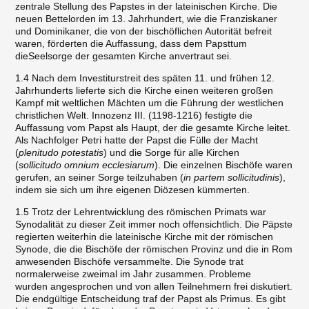
zentrale Stellung des Papstes in der lateinischen Kirche. Die
neuen Bettelorden im 13. Jahrhundert, wie die Franziskaner
und Dominikaner, die von der bischöflichen Autorität befreit
waren, förderten die Auffassung, dass dem Papsttum
dieSeelsorge der gesamten Kirche anvertraut sei.
1.4 Nach dem Investiturstreit des späten 11. und frühen 12.
Jahrhunderts lieferte sich die Kirche einen weiteren großen
Kampf mit weltlichen Mächten um die Führung der westlichen
christlichen Welt. Innozenz III. (1198-1216) festigte die
Auffassung vom Papst als Haupt, der die gesamte Kirche leitet.
Als Nachfolger Petri hatte der Papst die Fülle der Macht
(
plenitudo potestatis
) und die Sorge für alle Kirchen
(
sollicitudo omnium ecclesiarum
). Die einzelnen Bischöfe waren
gerufen, an seiner Sorge teilzuhaben (
in partem sollicitudinis
),
indem sie sich um ihre eigenen Diözesen kümmerten.
1.5 Trotz der Lehrentwicklung des römischen Primats war
Synodalität zu dieser Zeit immer noch offensichtlich. Die Päpste
regierten weiterhin die lateinische Kirche mit der römischen
Synode, die die Bischöfe der römischen Provinz und die in Rom
anwesenden Bischöfe versammelte. Die Synode trat
normalerweise zweimal im Jahr zusammen. Probleme
wurden angesprochen und von allen Teilnehmern frei diskutiert.
Die endgültige Entscheidung traf der Papst als Primus. Es gibt