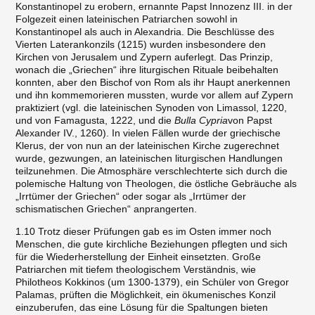
Konstantinopel zu erobern, ernannte Papst Innozenz III. in der
Folgezeit einen lateinischen Patriarchen sowohl in
Konstantinopel als auch in Alexandria. Die Beschlüsse des
Vierten Laterankonzils (1215) wurden insbesondere den
Kirchen von Jerusalem und Zypern auferlegt. Das Prinzip,
wonach die „Griechen“ ihre liturgischen Rituale beibehalten
konnten, aber den Bischof von Rom als ihr Haupt anerkennen
und ihn kommemorieren mussten, wurde vor allem auf Zypern
praktiziert (vgl. die lateinischen Synoden von Limassol, 1220,
und von Famagusta, 1222, und die
Bulla Cypria
von Papst
Alexander IV., 1260). In vielen Fällen wurde der griechische
Klerus, der von nun an der lateinischen Kirche zugerechnet
wurde, gezwungen, an lateinischen liturgischen Handlungen
teilzunehmen. Die Atmosphäre verschlechterte sich durch die
polemische Haltung von Theologen, die östliche Gebräuche als
„Irrtümer der Griechen“ oder sogar als „Irrtümer der
schismatischen Griechen“ anprangerten.
1.10 Trotz dieser Prüfungen gab es im Osten immer noch
Menschen, die gute kirchliche Beziehungen pflegten und sich
für die Wiederherstellung der Einheit einsetzten. Große
Patriarchen mit tiefem theologischem Verständnis, wie
Philotheos Kokkinos (um 1300-1379), ein Schüler von Gregor
Palamas, prüften die Möglichkeit, ein ökumenisches Konzil
einzuberufen, das eine Lösung für die Spaltungen bieten