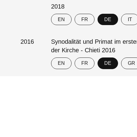
2018
EN
FR
DE
IT
2016
Synodalität und Primat im ers
der Kirche - Chieti 2016
EN
FR
DE
GR
2007
Ekklesiologische und kanonisch
Autorität - Ravenna 2007
EN
FR
DE
GR