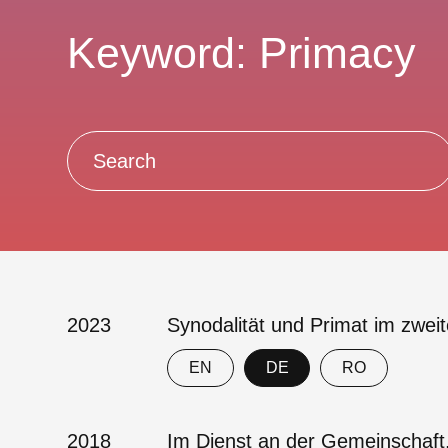
Keyword: Primacy
2023
Synodalität und Primat im zwei
EN
DE
RO
2018
Im Dienst an der Gemeinschaft.