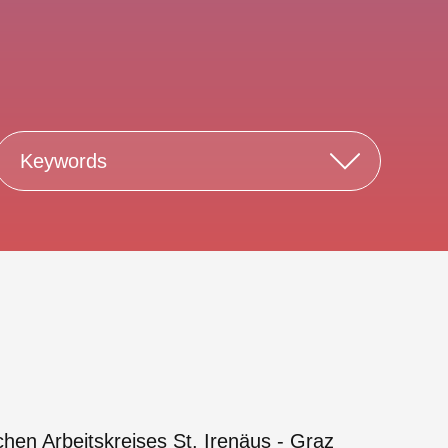
Keywords
en Arbeitskreises St. Irenäus - Graz