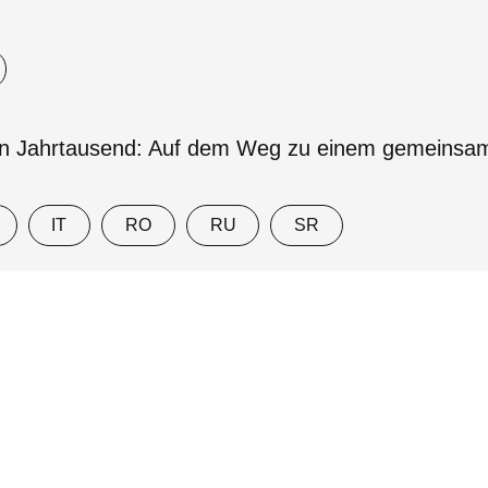
ten Jahrtausend: Auf dem Weg zu einem gemeinsame
IT
RO
RU
SR
e Konsequenzen der sakramentalen Natur der Kirch
IT
RO
RU
SR