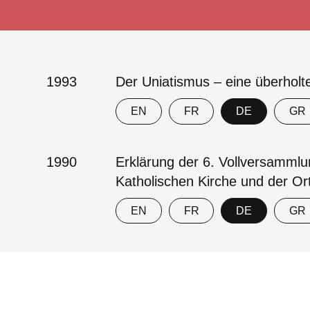
1993
Der Uniatismus – eine überhol
EN
FR
DE
GR
1990
Erklärung der 6. Vollversammlu
Katholischen Kirche und der Or
EN
FR
DE
GR