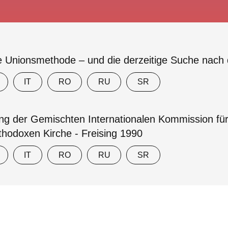
te Unionsmethode – und die derzeitige Suche nach
IT
RO
RU
SR
ng der Gemischten Internationalen Kommission für
thodoxen Kirche - Freising 1990
IT
RO
RU
SR