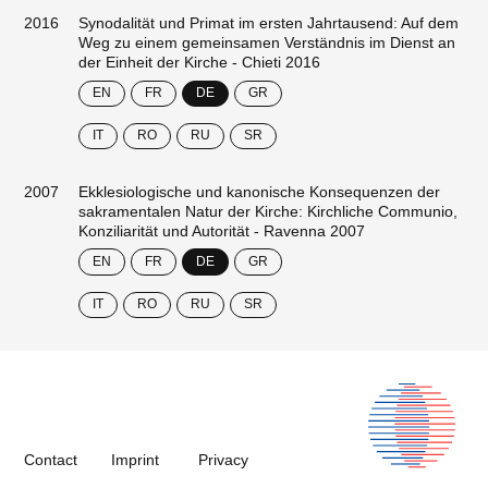
2016
Synodalität und Primat im ersten Jahrtausend: Auf dem
Weg zu einem gemeinsamen Verständnis im Dienst an
der Einheit der Kirche - Chieti 2016
EN
FR
DE
GR
IT
RO
RU
SR
2007
Ekklesiologische und kanonische Konsequenzen der
sakramentalen Natur der Kirche: Kirchliche Communio,
Konziliarität und Autorität - Ravenna 2007
EN
FR
DE
GR
IT
RO
RU
SR
Contact
Imprint
Privacy