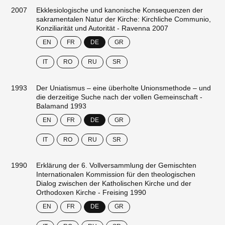
2007
Ekklesiologische und kanonische Konsequenzen der
sakramentalen Natur der Kirche: Kirchliche Communio,
Konziliarität und Autorität - Ravenna 2007
EN
FR
DE
GR
IT
RO
RU
SR
1993
Der Uniatismus – eine überholte Unionsmethode – und
die derzeitige Suche nach der vollen Gemeinschaft -
Balamand 1993
EN
FR
DE
GR
IT
RO
RU
SR
1990
Erklärung der 6. Vollversammlung der Gemischten
Internationalen Kommission für den theologischen
Dialog zwischen der Katholischen Kirche und der
Orthodoxen Kirche - Freising 1990
EN
FR
DE
GR