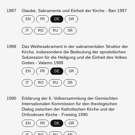
1987
Glaube, Sakramente und Einheit der Kirche - Bari 1987
EN
FR
DE
GR
IT
RO
RU
SR
1988
Das Weihesakrament in der sakramentalen Struktur der
Kirche, insbesondere die Bedeutung der apostolischen
Sukzession für die Heiligung und die Einheit des Volkes
Gottes - Valamo 1988
EN
FR
DE
GR
IT
RO
RU
SR
1990
Erklärung der 6. Vollversammlung der Gemischten
Internationalen Kommission für den theologischen
Dialog zwischen der Katholischen Kirche und der
Orthodoxen Kirche - Freising 1990
EN
FR
DE
GR
IT
RO
RU
SR