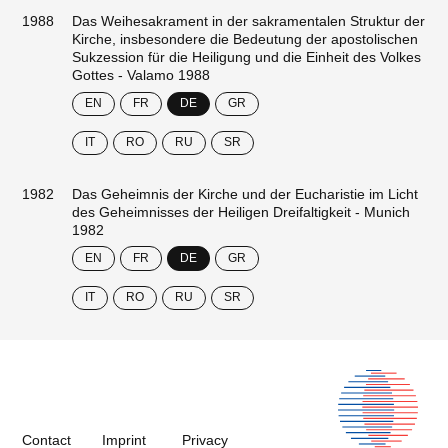
1988
Das Weihesakrament in der sakramentalen Struktur der
Kirche, insbesondere die Bedeutung der apostolischen
Sukzession für die Heiligung und die Einheit des Volkes
Gottes - Valamo 1988
EN
FR
DE
GR
IT
RO
RU
SR
1982
Das Geheimnis der Kirche und der Eucharistie im Licht
des Geheimnisses der Heiligen Dreifaltigkeit - Munich
1982
EN
FR
DE
GR
IT
RO
RU
SR
Contact
Imprint
Privacy