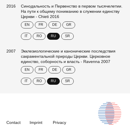
2016
Синодальность и Первенство в первом тысячелетии.
На пути к общему пониманию в служении единству
Церкви - Chieti 2016
EN
FR
DE
GR
IT
RO
RU
SR
2007
Экклезиологические и канонические последствия
сакраментальной природы Церкви. Церковное
единство, соборность и власть - Ravenna 2007
EN
FR
DE
GR
IT
RO
RU
SR
Contact
Imprint
Privacy