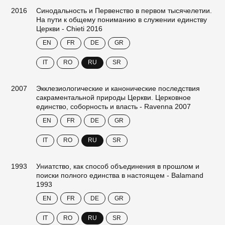
2016
Синодальность и Первенство в первом тысячелетии.
На пути к общему пониманию в служении единству
Церкви - Chieti 2016
EN
FR
DE
GR
IT
RO
RU
SR
2007
Экклезиологические и канонические последствия
сакраментальной природы Церкви. Церковное
единство, соборность и власть - Ravenna 2007
EN
FR
DE
GR
IT
RO
RU
SR
1993
Униатство, как способ объединения в прошлом и
поиски полного единства в настоящем - Balamand
1993
EN
FR
DE
GR
IT
RO
RU
SR