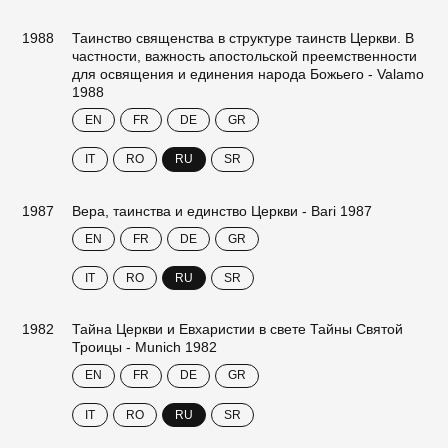
1988
Таинство священства в структуре таинств Церкви. В
частности, важность апостольской преемственности
для освящения и единения народа Божьего - Valamo
1988
EN
FR
DE
GR
IT
RO
RU
SR
1987
Вера, таинства и единство Церкви - Bari 1987
EN
FR
DE
GR
IT
RO
RU
SR
1982
Тайна Церкви и Евхаристии в свете Тайны Святой
Троицы - Munich 1982
EN
FR
DE
GR
IT
RO
RU
SR