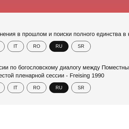
инения в прошлом и поиски полного единства в
IT
RO
RU
SR
ии по богословскому диалогу между Поместн
стой пленарной сессии - Freising 1990
IT
RO
RU
SR