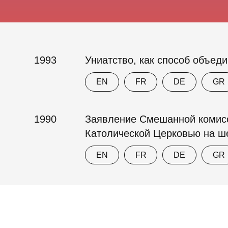
1993
Униатство, как способ объед
EN
FR
DE
GR
1990
Заявление Смешанной комисс
Католической Церковью на ше
EN
FR
DE
GR