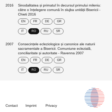
2016
Sinodalitatea și primatul în decursul primului mileniu:
către o înțelegere comună în slujba unității Bisericii -
Chieti 2016
EN
FR
DE
GR
IT
RO
RU
SR
2007
Consecințele ecleziologice și canonice ale naturii
sacramentale a Bisericii. Comuniune eclezială,
conciliaritate și autoritate - Ravenna 2007
EN
FR
DE
GR
IT
RO
RU
SR
Contact
Imprint
Privacy