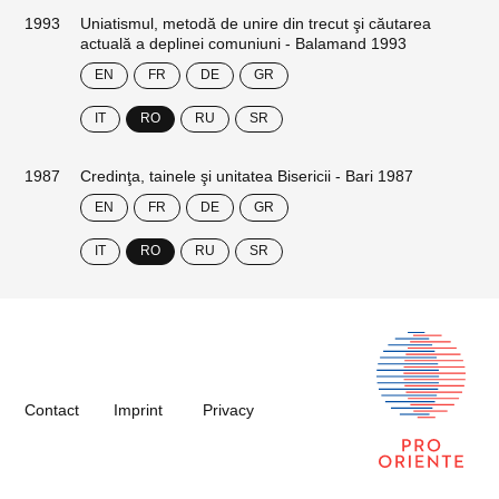
1993
Uniatismul, metodă de unire din trecut şi căutarea
actuală a deplinei comuniuni - Balamand 1993
EN
FR
DE
GR
IT
RO
RU
SR
1987
Credinţa, tainele şi unitatea Bisericii - Bari 1987
EN
FR
DE
GR
IT
RO
RU
SR
Contact
Imprint
Privacy