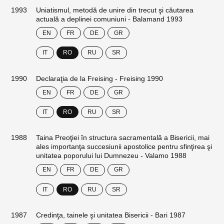
1993
Uniatismul, metodă de unire din trecut şi căutarea
actuală a deplinei comuniuni - Balamand 1993
EN
FR
DE
GR
IT
RO
RU
SR
1990
Declaraţia de la Freising - Freising 1990
EN
FR
DE
GR
IT
RO
RU
SR
1988
Taina Preoţiei în structura sacramentală a Bisericii, mai
ales importanţa succesiunii apostolice pentru sfinţirea şi
unitatea poporului lui Dumnezeu - Valamo 1988
EN
FR
DE
GR
IT
RO
RU
SR
1987
Credinţa, tainele şi unitatea Bisericii - Bari 1987