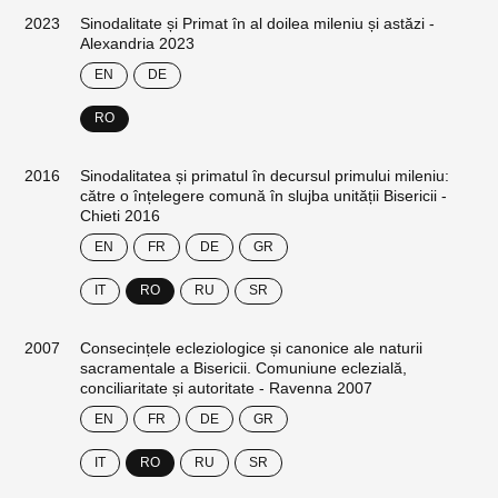
2023
Sinodalitate și Primat în al doilea mileniu și astăzi -
Alexandria 2023
EN
DE
RO
2016
Sinodalitatea și primatul în decursul primului mileniu:
către o înțelegere comună în slujba unității Bisericii -
Chieti 2016
EN
FR
DE
GR
IT
RO
RU
SR
2007
Consecințele ecleziologice și canonice ale naturii
sacramentale a Bisericii. Comuniune eclezială,
conciliaritate și autoritate - Ravenna 2007
EN
FR
DE
GR
IT
RO
RU
SR