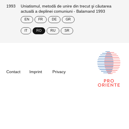
1993
Uniatismul, metodă de unire din trecut şi căutarea
actuală a deplinei comuniuni - Balamand 1993
EN
FR
DE
GR
IT
RO
RU
SR
Contact
Imprint
Privacy